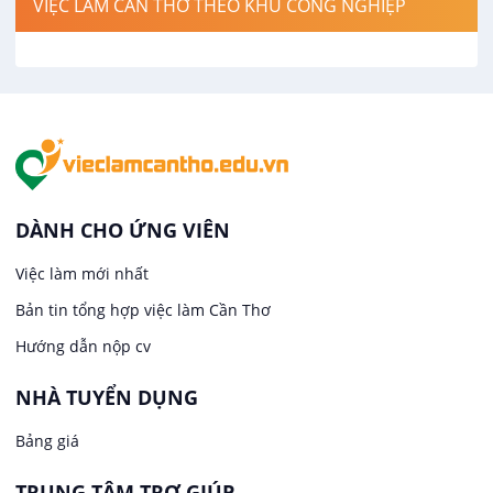
VIỆC LÀM CẦN THƠ THEO KHU CÔNG NGHIỆP
Việc làm tại Cái Khế
Hàng hải / Hàng không
Việc làm tại Tân An
Văn Phòng
Việc làm tại An Bình
In ấn / Xuất bản
Việc làm tại Thới An Đông
Kế toán
DÀNH CHO ỨNG VIÊN
Việc làm tại Long Tuyền
Việc làm mới nhất
Lái xe
Bản tin tổng hợp việc làm Cần Thơ
Việc làm tại Hưng Phú
Lao Động Phổ Thông
Hướng dẫn nộp cv
Việc làm tại Phước Thới
Lễ tân
NHÀ TUYỂN DỤNG
Bảng giá
Việc làm tại Thới Long
May mặc
TRUNG TÂM TRỢ GIÚP