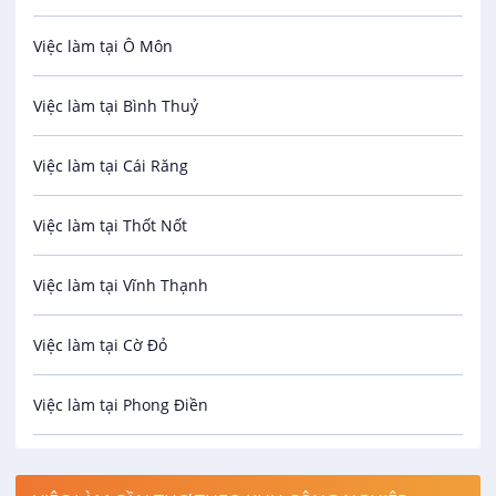
Việc làm tại Ô Môn
An toàn lao động
Việc làm tại Bình Thuỷ
Bảo hiểm
Việc làm tại Cái Răng
Biên phiên dịch
Việc làm tại Thốt Nốt
Bưu chính viễn thông
Việc làm tại Vĩnh Thạnh
Cơ khí
Việc làm tại Cờ Đỏ
Công nghệ sinh học
Việc làm tại Phong Điền
Công nghệ thực phẩm
Việc làm tại Thới Lai
Điện / Điện tử / Điện lạnh