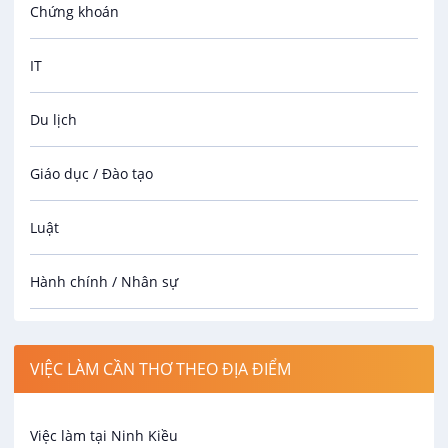
Chứng khoán
Hoàng Táo Store
VIP
7 - 15 triệu
IT
30/08/2026
Du lịch
Nhân Viên Photo/Editor
Hoàng Táo Store
Giáo dục / Đào tạo
VIP
7 - 15 triệu
30/08/2026
Luật
Nhân Viên Bán Hàng
Hành chính / Nhân sự
Hoàng Táo Store
VIP
Công nhân
7 - 15 triệu
VIỆC LÀM CẦN THƠ THEO ĐỊA ĐIỂM
30/08/2026
Spa
Việc làm tại Ninh Kiều
Bảo Vệ