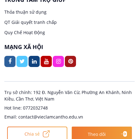
Việc làm tại Trung Nhất
Kiến trúc
Thỏa thuận sử dụng
Việc làm tại Thuận Hưng
QT Giải quyết tranh chấp
Ngân hàng
Quy Chế Hoạt Động
Việc làm tại Vị Thanh
Ngành khác
MẠNG XÃ HỘI
Việc làm tại Vị Thủy
Nhà hàng / Khách sạn
Việc làm tại Long Bình
Nội ngoại thất
Việc làm tại Long Mỹ
Thủy Sản
Trụ sở chính: 192 Đ. Nguyễn Văn Cừ, Phường An Khánh, Ninh
Kiều, Cần Thơ, Việt Nam
Việc làm tại Long Phú 1
Quản lý chất lượng (QA/QC)
Hot line: 0772032748
Email: contact@vieclamcantho.edu.vn
Việc làm tại Đại Thành
Sản xuất / Vận hành sản xuất
Copyright @ 2024
Việc làm Cần Thơ
Chia sẻ
Theo dõi
Việc làm tại Ngã Bảy