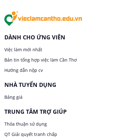
Việc làm tại An Bình
In ấn / Xuất bản
Việc làm tại Thới An Đông
Kế toán
DÀNH CHO ỨNG VIÊN
Việc làm tại Long Tuyền
Việc làm mới nhất
Lái xe
Bản tin tổng hợp việc làm Cần Thơ
Việc làm tại Hưng Phú
Lao Động Phổ Thông
Hướng dẫn nộp cv
Việc làm tại Phước Thới
Lễ tân
NHÀ TUYỂN DỤNG
Bảng giá
Việc làm tại Thới Long
May mặc
TRUNG TÂM TRỢ GIÚP
Việc làm tại Trung Nhất
Kiến trúc
Thỏa thuận sử dụng
Việc làm tại Thuận Hưng
QT Giải quyết tranh chấp
Ngân hàng