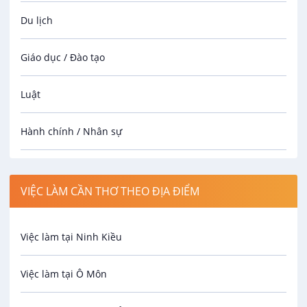
VIP
Thương lượng
Du lịch
09/08/2026
Giáo dục / Đào tạo
Giám Sát Công Trình Xây Dựng Thi Công
Các Tỉnh Miền Tây / Tp HCM
Luật
VIP
Công Ty TNHH MTV XD Thành Hân
Hành chính / Nhân sự
Thương lượng
09/08/2026
Công nhân
Kỹ Thuật Hiện Trường Thi Công Cầu/
VIỆC LÀM CẦN THƠ THEO ĐỊA ĐIỂM
Cống/ Đường
Spa
VIP
Công Ty TNHH MTV XD Thành Hân
Việc làm tại Ninh Kiều
Bảo Vệ
Thương lượng
08/09/2026
Việc làm tại Ô Môn
An toàn lao động
Nhân Viên Thiết Kế (KTS, Kỹ Sư, Họa