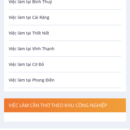
Việc làm tại Bình Thuỷ
Bảo hiểm
Viên,..)
VIP
Công Ty TNHH An Phát
Việc làm tại Cái Răng
Biên phiên dịch
12 - 18 triệu
Việc làm tại Thốt Nốt
01/09/2026
Bưu chính viễn thông
Việc làm tại Vĩnh Thạnh
Cơ khí
Việc làm tại Cờ Đỏ
Công nghệ sinh học
Việc làm tại Phong Điền
Công nghệ thực phẩm
Việc làm tại Thới Lai
Điện / Điện tử / Điện lạnh
VIỆC LÀM CẦN THƠ THEO KHU CÔNG NGHIỆP
Việc làm tại Cái Khế
Hàng hải / Hàng không
Việc làm tại Tân An
Văn Phòng