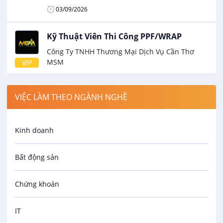
03/09/2026
Kỹ Thuật Viên Thi Công PPF/WRAP
Công Ty TNHH Thương Mại Dịch Vụ Cần Thơ
MSM
VIP
8 - 18 triệu
03/09/2026
VIỆC LÀM THEO NGÀNH NGHỀ
Kỹ Thuật Viên Sửa Chữa Chung
Kinh doanh
Công Ty TNHH Thương Mại Dịch Vụ Cần Thơ
MSM
VIP
Bất động sản
8 - 18 triệu
03/09/2026
Chứng khoán
Kỹ Sư Trắc Đạt
IT
Công Ty TNHH MTV XD Thành Hân