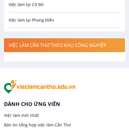
Việc làm tại Cờ Đỏ
Công nghệ sinh học
Việc làm tại Phong Điền
Công nghệ thực phẩm
Việc làm tại Thới Lai
Điện / Điện tử / Điện lạnh
VIỆC LÀM CẦN THƠ THEO KHU CÔNG NGHIỆP
Việc làm tại Cái Khế
Hàng hải / Hàng không
Việc làm tại Tân An
Văn Phòng
Việc làm tại An Bình
In ấn / Xuất bản
Việc làm tại Thới An Đông
Kế toán
DÀNH CHO ỨNG VIÊN
Việc làm tại Long Tuyền
Việc làm mới nhất
Lái xe
Bản tin tổng hợp việc làm Cần Thơ
Việc làm tại Hưng Phú