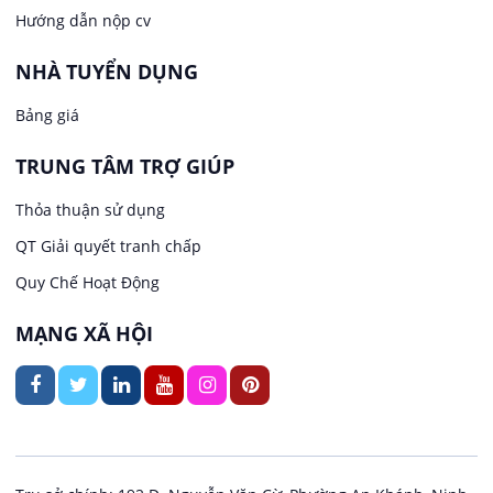
Lao Động Phổ Thông
Hướng dẫn nộp cv
Việc làm tại Phước Thới
Lễ tân
NHÀ TUYỂN DỤNG
Bảng giá
Việc làm tại Thới Long
May mặc
TRUNG TÂM TRỢ GIÚP
Việc làm tại Trung Nhất
Kiến trúc
Thỏa thuận sử dụng
Việc làm tại Thuận Hưng
QT Giải quyết tranh chấp
Ngân hàng
Quy Chế Hoạt Động
Việc làm tại Vị Thanh
Ngành khác
MẠNG XÃ HỘI
Việc làm tại Vị Thủy
Nhà hàng / Khách sạn
Việc làm tại Long Bình
Nội ngoại thất
Việc làm tại Long Mỹ
Thủy Sản