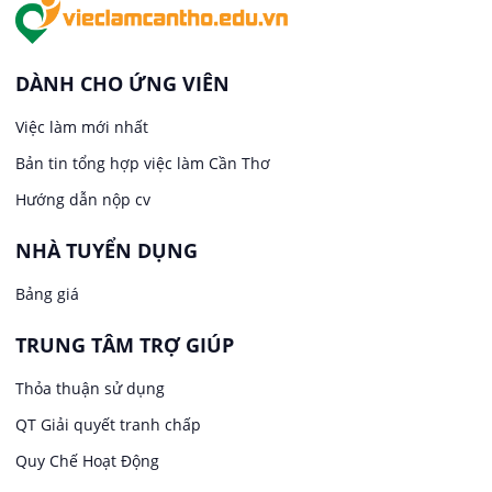
Việc làm tại An Bình
In ấn / Xuất bản
Việc làm tại Thới An Đông
Kế toán
DÀNH CHO ỨNG VIÊN
Việc làm tại Long Tuyền
Việc làm mới nhất
Lái xe
Bản tin tổng hợp việc làm Cần Thơ
Việc làm tại Hưng Phú
Lao Động Phổ Thông
Hướng dẫn nộp cv
Việc làm tại Phước Thới
Lễ tân
NHÀ TUYỂN DỤNG
Bảng giá
Việc làm tại Thới Long
May mặc
TRUNG TÂM TRỢ GIÚP
Việc làm tại Trung Nhất
Kiến trúc
Thỏa thuận sử dụng
Việc làm tại Thuận Hưng
QT Giải quyết tranh chấp
Ngân hàng
Quy Chế Hoạt Động
Việc làm tại Vị Thanh
Ngành khác