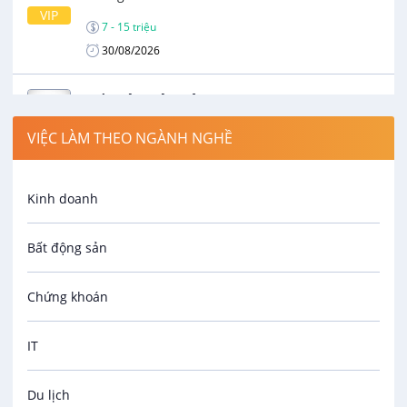
VIP
7 - 15 triệu
30/08/2026
Kế Toán Bán Hàng
Công Ty Cổ Phần Đầu Tư Hải Sản Sống Nguyễn
VIỆC LÀM THEO NGÀNH NGHỀ
Gia
VIP
12 - 15 triệu
Kinh doanh
13/08/2026
Bất động sản
Chứng khoán
IT
Du lịch