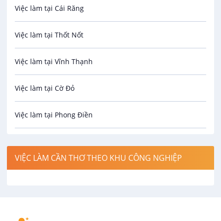
Việc làm tại Cái Răng
Biên phiên dịch
Việc làm tại Thốt Nốt
Bưu chính viễn thông
Việc làm tại Vĩnh Thạnh
Cơ khí
Việc làm tại Cờ Đỏ
Công nghệ sinh học
Việc làm tại Phong Điền
Công nghệ thực phẩm
Việc làm tại Thới Lai
Điện / Điện tử / Điện lạnh
VIỆC LÀM CẦN THƠ THEO KHU CÔNG NGHIỆP
Việc làm tại Cái Khế
Hàng hải / Hàng không
Việc làm tại Tân An
Văn Phòng