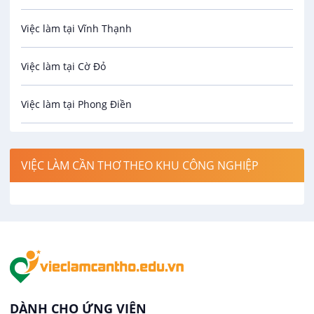
Việc làm tại Vĩnh Thạnh
Cơ khí
Việc làm tại Cờ Đỏ
Công nghệ sinh học
Việc làm tại Phong Điền
Công nghệ thực phẩm
Việc làm tại Thới Lai
Điện / Điện tử / Điện lạnh
VIỆC LÀM CẦN THƠ THEO KHU CÔNG NGHIỆP
Việc làm tại Cái Khế
Hàng hải / Hàng không
Việc làm tại Tân An
Văn Phòng
Việc làm tại An Bình
In ấn / Xuất bản
Việc làm tại Thới An Đông
Kế toán
DÀNH CHO ỨNG VIÊN