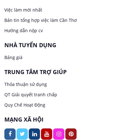
Việc làm tại Long Tuyền
Việc làm mới nhất
Lái xe
Bản tin tổng hợp việc làm Cần Thơ
Việc làm tại Hưng Phú
Lao Động Phổ Thông
Hướng dẫn nộp cv
Việc làm tại Phước Thới
Lễ tân
NHÀ TUYỂN DỤNG
Bảng giá
Việc làm tại Thới Long
May mặc
TRUNG TÂM TRỢ GIÚP
Việc làm tại Trung Nhất
Kiến trúc
Thỏa thuận sử dụng
Việc làm tại Thuận Hưng
QT Giải quyết tranh chấp
Ngân hàng
Quy Chế Hoạt Động
Việc làm tại Vị Thanh
Ngành khác
MẠNG XÃ HỘI
Việc làm tại Vị Thủy
Nhà hàng / Khách sạn