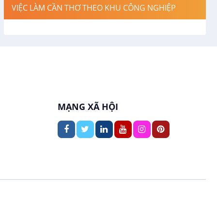
VIỆC LÀM CẦN THƠ THEO KHU CÔNG NGHIỆP
Việc làm tại Cái Khế
Hàng hải / Hàng không
Việc làm tại Tân An
Văn Phòng
Việc làm tại An Bình
In ấn / Xuất bản
Việc làm tại Thới An Đông
Kế toán
MẠNG XÃ HỘI
Việc làm tại Long Tuyền
Lái xe
Việc làm tại Hưng Phú
Lao Động Phổ Thông
Việc làm tại Phước Thới
Lễ tân
Việc làm tại Thới Long
May mặc