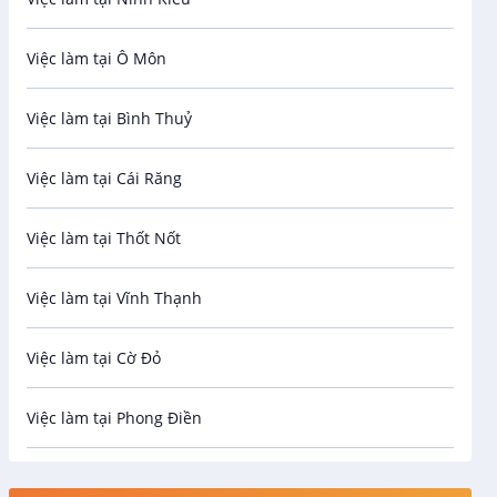
Bảo Vệ
Việc làm tại Ô Môn
An toàn lao động
Việc làm tại Bình Thuỷ
Bảo hiểm
Việc làm tại Cái Răng
Biên phiên dịch
Việc làm tại Thốt Nốt
Bưu chính viễn thông
Việc làm tại Vĩnh Thạnh
Cơ khí
Việc làm tại Cờ Đỏ
Công nghệ sinh học
Việc làm tại Phong Điền
Công nghệ thực phẩm
Việc làm tại Thới Lai
Điện / Điện tử / Điện lạnh