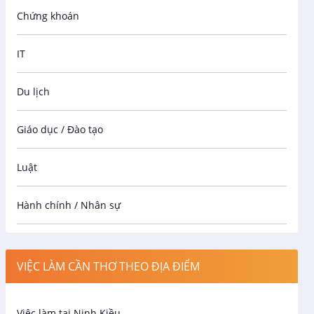
Chứng khoán
IT
Du lịch
Giáo dục / Đào tạo
Luật
Hành chính / Nhân sự
Công nhân
VIỆC LÀM CẦN THƠ THEO ĐỊA ĐIỂM
Spa
Việc làm tại Ninh Kiều