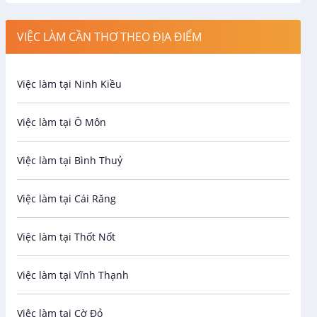
Công nhân
VIỆC LÀM CẦN THƠ THEO ĐỊA ĐIỂM
Spa
Việc làm tại Ninh Kiều
Bảo Vệ
Việc làm tại Ô Môn
An toàn lao động
Việc làm tại Bình Thuỷ
Bảo hiểm
Việc làm tại Cái Răng
Biên phiên dịch
Việc làm tại Thốt Nốt
Bưu chính viễn thông
Việc làm tại Vĩnh Thạnh
Cơ khí
Việc làm tại Cờ Đỏ