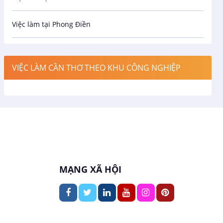
Công nghệ sinh học
Việc làm tại Phong Điền
Công nghệ thực phẩm
Việc làm tại Thới Lai
Điện / Điện tử / Điện lạnh
VIỆC LÀM CẦN THƠ THEO KHU CÔNG NGHIỆP
Việc làm tại Cái Khế
Hàng hải / Hàng không
Việc làm tại Tân An
Văn Phòng
Việc làm tại An Bình
In ấn / Xuất bản
Việc làm tại Thới An Đông
Kế toán
MẠNG XÃ HỘI
Việc làm tại Long Tuyền
Lái xe
Việc làm tại Hưng Phú
Lao Động Phổ Thông