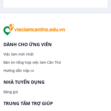
Hàng hải / Hàng không
Việc làm tại Tân An
Văn Phòng
Việc làm tại An Bình
In ấn / Xuất bản
Việc làm tại Thới An Đông
Kế toán
DÀNH CHO ỨNG VIÊN
Việc làm tại Long Tuyền
Việc làm mới nhất
Lái xe
Bản tin tổng hợp việc làm Cần Thơ
Việc làm tại Hưng Phú
Lao Động Phổ Thông
Hướng dẫn nộp cv
Việc làm tại Phước Thới
Lễ tân
NHÀ TUYỂN DỤNG
Bảng giá
Việc làm tại Thới Long
May mặc
TRUNG TÂM TRỢ GIÚP
Việc làm tại Trung Nhất
Kiến trúc