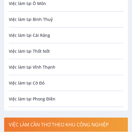
Việc làm tại Ô Môn
An toàn lao động
Việc làm tại Bình Thuỷ
Bảo hiểm
Việc làm tại Cái Răng
Biên phiên dịch
Việc làm tại Thốt Nốt
Bưu chính viễn thông
Việc làm tại Vĩnh Thạnh
Cơ khí
Việc làm tại Cờ Đỏ
Công nghệ sinh học
Việc làm tại Phong Điền
Công nghệ thực phẩm
Việc làm tại Thới Lai
Điện / Điện tử / Điện lạnh
VIỆC LÀM CẦN THƠ THEO KHU CÔNG NGHIỆP
Việc làm tại Cái Khế