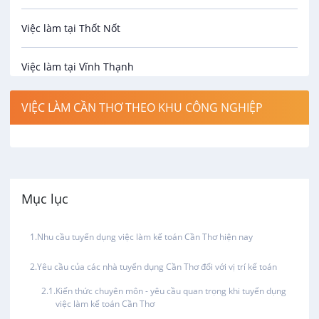
An toàn lao động
Việc làm tại Thốt Nốt
Bảo hiểm
Việc làm tại Vĩnh Thạnh
Biên phiên dịch
Việc làm tại Cờ Đỏ
VIỆC LÀM CẦN THƠ THEO KHU CÔNG NGHIỆP
Bưu chính viễn thông
Việc làm tại Phong Điền
Cơ khí
Việc làm tại Thới Lai
Mục lục
Công nghệ sinh học
Việc làm tại Cái Khế
Nhu cầu tuyển dụng việc làm kế toán Cần Thơ hiện nay
Công nghệ thực phẩm
Việc làm tại Tân An
Yêu cầu của các nhà tuyển dụng Cần Thơ đối với vị trí kế toán
Điện / Điện tử / Điện lạnh
Kiến thức chuyên môn - yêu cầu quan trọng khi tuyển dụng
Việc làm tại An Bình
việc làm kế toán Cần Thơ