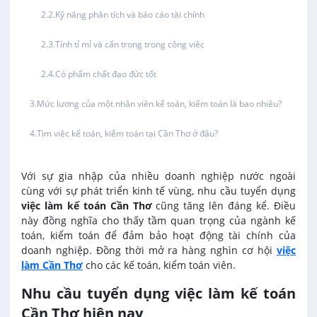
Hàng hải / Hàng không
Kỹ năng phân tích và báo cáo tài chính
Việc làm tại Thới An Đông
Văn Phòng
Tính tỉ mỉ và cẩn trọng trong công việc
Việc làm tại Long Tuyền
Có phẩm chất đạo đức tốt
In ấn / Xuất bản
Việc làm tại Hưng Phú
Mức lương của một nhân viên kế toán, kiểm toán là bao nhiêu?
Kế toán
Việc làm tại Phước Thới
Tìm việc kế toán, kiểm toán tại Cần Thơ ở đâu?
Lái xe
Việc làm tại Thới Long
Với sự gia nhập của nhiều doanh nghiệp nước ngoài
cùng với sự phát triển kinh tế vùng, nhu cầu tuyển dụng
Lao Động Phổ Thông
việc làm kế toán Cần Thơ
cũng tăng lên đáng kể. Điều
Việc làm tại Trung Nhất
này đồng nghĩa cho thấy tầm quan trọng của ngành kế
Lễ tân
toán, kiểm toán để đảm bảo hoạt động tài chính của
Việc làm tại Thuận Hưng
doanh nghiệp. Đồng thời mở ra hàng nghìn cơ hội
việc
làm Cần Thơ
cho các kế toán, kiểm toán viên.
May mặc
Việc làm tại Vị Thanh
Nhu cầu tuyển dụng việc làm kế toán
Cần Thơ hiện nay
Kiến trúc