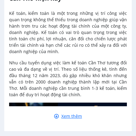
Việc làm tại Vị Thủy
Kế toán, kiểm toán là một trong những vị trí công việc
Ngân hàng
Việc làm tại Long Bình
quan trọng không thể thiếu trong doanh nghiệp giúp vận
hành trơn tru các hoạt động tài chính của một công ty,
Ngành khác
doanh nghiệp. Kế toán có vai trò quan trọng trong việc
Việc làm tại Long Mỹ
tính toán chi phí, lợi nhuận, cân đối cho chiến lược phát
triển tài chính và hạn chế các rủi ro có thể xảy ra đối với
Nhà hàng / Khách sạn
Việc làm tại Long Phú 1
doanh nghiệp của mình.
Nhu cầu tuyển dụng việc làm kế toán Cần Thơ tương đối
Nội ngoại thất
Việc làm tại Đại Thành
cao và đa dạng về vị trí. Theo số liệu thống kê, tính đến
đầu tháng 12 năm 2023, dù gặp nhiều khó khăn nhưng
Thủy Sản
vẫn có trên 2000 doanh nghiệp thành lập mới tại Cần
Việc làm tại Ngã Bảy
Thơ. Mỗi doanh nghiệp cần trung bình 1-3 kế toán, kiểm
toán để duy trì hoạt động tài chính.
Quản lý chất lượng (QA/QC)
Việc làm tại Phù Lợi
Sản xuất / Vận hành sản xuất
Xem thêm
Việc làm tại Sóc Trăng
Tài chính / Đầu tư
Việc làm tại Mỹ Xuyên