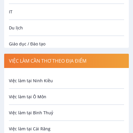
IT
Du lịch
Giáo dục / Đào tạo
Luật
VIỆC LÀM CẦN THƠ THEO ĐỊA ĐIỂM
Hành chính / Nhân sự
Việc làm tại Ninh Kiều
Công nhân
Việc làm tại Ô Môn
Spa
Việc làm tại Bình Thuỷ
Bảo Vệ
Việc làm tại Cái Răng