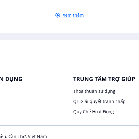
ự Kiện Cần Thơ
Xem thêm
i tiền cho những buổi sự kiện và tiệc tùng nhiều hơn. Nhờ vậy 
g. Nhu cầu về nhân lực cũng ngày một tăng lên, các doanh nghi
môn và kinh nghiệm để cạnh tranh trên thị trường.
 tập trung chủ yếu ở các lĩnh vực đặc trưng như: Hội nghị, tiệ
rang,.. Nếu bạn có bạn cấp chuyên ngành liên quan đến dịch vụ, q
ộp đơn ứng tuyển cho vị trí tổ chức sự kiện khác nhau.
ỂN DỤNG
TRUNG TÂM TRỢ GIÚP
Thỏa thuận sử dụng
QT Giải quyết tranh chấp
Quy Chế Hoạt Động
iều, Cần Thơ, Việt Nam