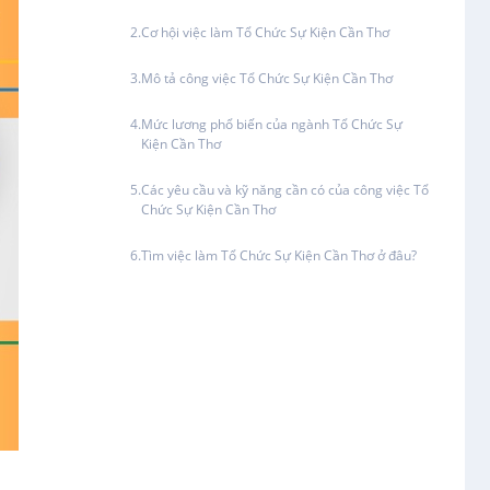
Điện / Điện tử / Điện lạnh
Cơ hội việc làm Tổ Chức Sự Kiện Cần Thơ
Việc làm tại An Bình
Mô tả công việc Tổ Chức Sự Kiện Cần Thơ
Hàng hải / Hàng không
Việc làm tại Thới An Đông
Mức lương phổ biến của ngành Tổ Chức Sự
Văn Phòng
Kiện Cần Thơ
Việc làm tại Long Tuyền
Các yêu cầu và kỹ năng cần có của công việc Tổ
In ấn / Xuất bản
Chức Sự Kiện Cần Thơ
Việc làm tại Hưng Phú
Tìm việc làm Tổ Chức Sự Kiện Cần Thơ ở đâu?
Kế toán
Việc làm tại Phước Thới
Lái xe
Việc làm tại Thới Long
Lao Động Phổ Thông
Việc làm tại Trung Nhất
Lễ tân
Việc làm tại Thuận Hưng