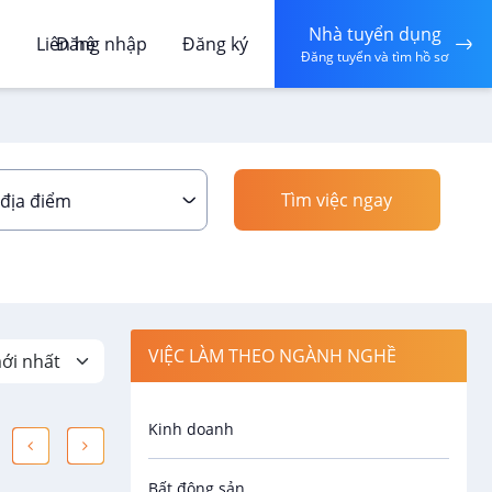
Nhà tuyển dụng
á
Liên hệ
Đăng nhập
Đăng ký
Đăng tuyển và tìm hồ sơ
Tìm việc ngay
 địa điểm
VIỆC LÀM THEO NGÀNH NGHỀ
Kinh doanh
Bất động sản