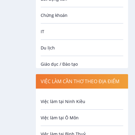
Chứng khoán
IT
Du lịch
Giáo dục / Đào tạo
Luật
VIỆC LÀM CẦN THƠ THEO ĐỊA ĐIỂM
Hành chính / Nhân sự
Việc làm tại Ninh Kiều
Công nhân
Việc làm tại Ô Môn
Spa
Việc làm tại Bình Thuỷ