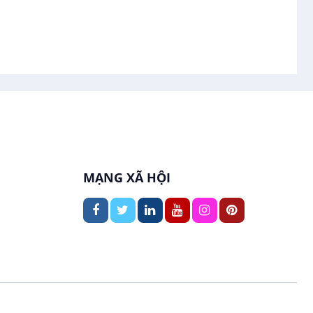
May mặc
Việc làm tại Vị Thanh
Kiến trúc
Việc làm tại Vị Thủy
mà các doanh
ệp hoạt động
Ngân hàng
Việc làm tại Long Bình
c cưới, cưới
Ngành khác
uản lý khách
Việc làm tại Long Mỹ
Nhà hàng / Khách sạn
Việc làm tại Long Phú 1
MẠNG XÃ HỘI
Nội ngoại thất
Việc làm tại Đại Thành
Thủy Sản
Việc làm tại Ngã Bảy
Quản lý chất lượng (QA/QC)
Việc làm tại Phù Lợi
Sản xuất / Vận hành sản xuất