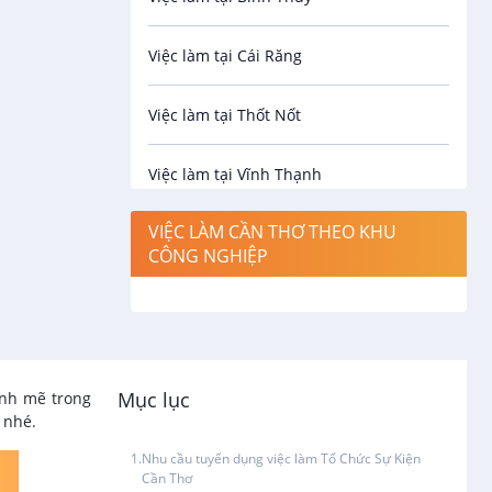
Bảo Vệ
Việc làm tại Cái Răng
An toàn lao động
Việc làm tại Thốt Nốt
Bảo hiểm
Việc làm tại Vĩnh Thạnh
Biên phiên dịch
VIỆC LÀM CẦN THƠ THEO KHU
Việc làm tại Cờ Đỏ
CÔNG NGHIỆP
Bưu chính viễn thông
Việc làm tại Phong Điền
Cơ khí
Việc làm tại Thới Lai
Công nghệ sinh học
Mục lục
ạnh mẽ trong
Việc làm tại Cái Khế
y nhé.
Công nghệ thực phẩm
Nhu cầu tuyển dụng việc làm Tổ Chức Sự Kiện
Việc làm tại Tân An
Cần Thơ