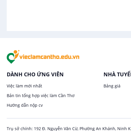
Nhu cầu tuyển dụng việc làm Tổ Chức S
Với nền kinh tế phát triển ngày nay, rất nhiều người ch
nghiệp Tổ Chức Sự Kiện bùng nổ và phát triển nhanh chón
trong lĩnh vực này đều muốn tìm kiếm nhân lực có chuyên 
Tại Cần Thơ nhu cầu tuyển dụng việc làm Tổ Chức Sự Kiện
hỏi,workshop, chương trình thực tế, show âm nhạc, thời t
sạn, hoặc nhà hàng, đó sẽ là một điều kiện quan trọng khi n
DÀNH CHO ỨNG VIÊN
NHÀ TUY
Việc làm mới nhất
Bảng giá
Bản tin tổng hợp việc làm Cần Thơ
Hướng dẫn nộp cv
Trụ sở chính: 192 Đ. Nguyễn Văn Cừ, Phường An Khánh, Ninh K