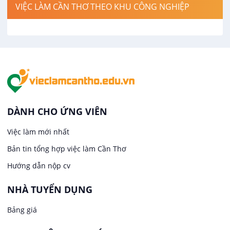
VIỆC LÀM CẦN THƠ THEO KHU CÔNG NGHIỆP
Việc làm tại Cái Khế
Hàng hải / Hàng không
Việc làm tại Tân An
Văn Phòng
Việc làm tại An Bình
In ấn / Xuất bản
Việc làm tại Thới An Đông
Kế toán
DÀNH CHO ỨNG VIÊN
Việc làm tại Long Tuyền
Việc làm mới nhất
Lái xe
Bản tin tổng hợp việc làm Cần Thơ
Việc làm tại Hưng Phú
Lao Động Phổ Thông
Hướng dẫn nộp cv
Việc làm tại Phước Thới
Lễ tân
NHÀ TUYỂN DỤNG
Bảng giá
Việc làm tại Thới Long
May mặc