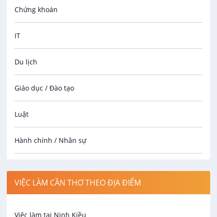
Kỹ Thuật Viên (Điện – Điện lạnh)
Chứng khoán
Công Ty CP TM & DV Mekong Auto
VIP
IT
Thương lượng
08/08/2026
Du lịch
Kỹ Thuật Viên (Sửa chữa gầm máy)
Giáo dục / Đào tạo
Công Ty CP TM & DV Mekong Auto
VIP
Thương lượng
Luật
08/08/2026
Hành chính / Nhân sự
Công nhân
VIỆC LÀM CẦN THƠ THEO ĐỊA ĐIỂM
Spa
Việc làm tại Ninh Kiều