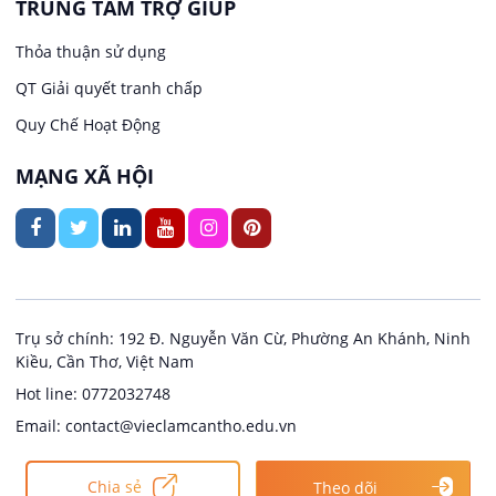
TRUNG TÂM TRỢ GIÚP
Việc làm tại Trung Nhất
Kiến trúc
Thỏa thuận sử dụng
Việc làm tại Thuận Hưng
QT Giải quyết tranh chấp
Ngân hàng
Quy Chế Hoạt Động
Việc làm tại Vị Thanh
Ngành khác
MẠNG XÃ HỘI
Việc làm tại Vị Thủy
Nhà hàng / Khách sạn
Việc làm tại Long Bình
Nội ngoại thất
Việc làm tại Long Mỹ
Thủy Sản
Trụ sở chính: 192 Đ. Nguyễn Văn Cừ, Phường An Khánh, Ninh
Kiều, Cần Thơ, Việt Nam
Việc làm tại Long Phú 1
Quản lý chất lượng (QA/QC)
Hot line: 0772032748
Email: contact@vieclamcantho.edu.vn
Việc làm tại Đại Thành
Sản xuất / Vận hành sản xuất
Copyright @ 2024
Việc làm Cần Thơ
Chia sẻ
Theo dõi