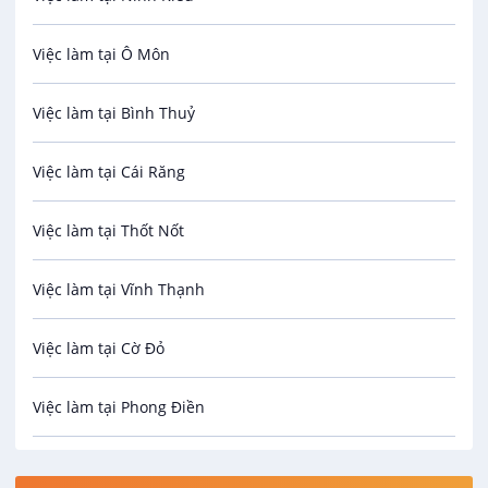
Bảo Vệ
Việc làm tại Ô Môn
An toàn lao động
Việc làm tại Bình Thuỷ
Bảo hiểm
Việc làm tại Cái Răng
Biên phiên dịch
Việc làm tại Thốt Nốt
Bưu chính viễn thông
Việc làm tại Vĩnh Thạnh
Cơ khí
Việc làm tại Cờ Đỏ
Công nghệ sinh học
Việc làm tại Phong Điền
Công nghệ thực phẩm
Việc làm tại Thới Lai
Điện / Điện tử / Điện lạnh