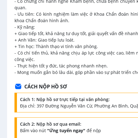
- Có chứng chỉ hành nghề Khám bệnh, chữa bệnh chuyên k
quan.
- Ưu tiên: Có kinh nghiệm làm việc ở Khoa Chẩn đoán hìn
khoa Chẩn đoán hình ảnh.
- Kỹ năng:
+ Giao tiếp tốt, khả năng tư duy tốt, giải quyết vấn đề nha
+ Anh Văn: Giao tiếp lưu loát.
+ Tin học: Thành thạo vi tính văn phòng.
- Có chí tiến thủ, khả năng chịu áp lực công việc cao, liêm m
công việc.
- Thực hiện tốt y đức, tác phong nhanh nhẹn.
- Mong muốn gắn bó lâu dài, góp phần vào sự phát triển cho
CÁCH NỘP HỒ SƠ
Cách 1: Nộp hồ sơ trực tiếp tại văn phòng:
Địa chỉ: 397 Đường Nguyễn Văn Cừ, Phường An Bình, Quậ
Cách 2: Nộp hồ sơ qua email:
Bấm vào nút
"Ứng tuyển ngay"
để nộp