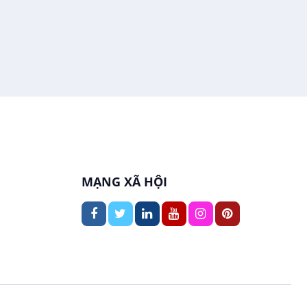
In ấn / Xuất bản
Việc làm tại Thới An Đông
Kế toán
Việc làm tại Long Tuyền
Lái xe
Việc làm tại Hưng Phú
Lao Động Phổ Thông
Việc làm tại Phước Thới
Lễ tân
Việc làm tại Thới Long
MẠNG XÃ HỘI
May mặc
Việc làm tại Trung Nhất
Kiến trúc
Việc làm tại Thuận Hưng
Ngân hàng
Việc làm tại Vị Thanh
Ngành khác