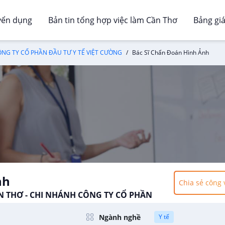
yển dụng
Bản tin tổng hợp việc làm Cần Thơ
Bảng gi
ÔNG TY CỔ PHẦN ĐẦU TƯ Y TẾ VIỆT CƯỜNG
Bác Sĩ Chẩn Đoán Hình Ảnh
nh
Chia sẻ công 
ẦN THƠ - CHI NHÁNH CÔNG TY CỔ PHẦN
Ngành nghề
Y tế