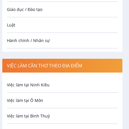
Giáo dục / Đào tạo
Luật
Hành chính / Nhân sự
Công nhân
VIỆC LÀM CẦN THƠ THEO ĐỊA ĐIỂM
Spa
Việc làm tại Ninh Kiều
Bảo Vệ
Việc làm tại Ô Môn
An toàn lao động
Việc làm tại Bình Thuỷ
Bảo hiểm