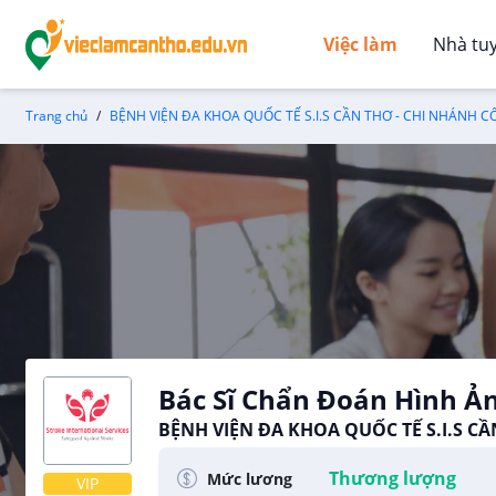
Việc làm
Nhà tu
Trang chủ
BỆNH VIỆN ĐA KHOA QUỐC TẾ S.I.S CẦN THƠ - CHI NHÁNH C
Bác Sĩ Chẩn Đoán Hình Ả
BỆNH VIỆN ĐA KHOA QUỐC TẾ S.I.S C
ĐẦU TƯ Y TẾ VIỆT CƯỜNG
Thương lượng
Mức lương
VIP