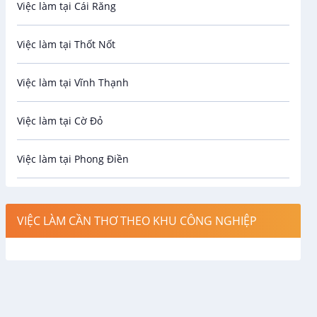
Việc làm tại Cái Răng
Biên phiên dịch
Việc làm tại Thốt Nốt
Bưu chính viễn thông
Việc làm tại Vĩnh Thạnh
Cơ khí
Việc làm tại Cờ Đỏ
Công nghệ sinh học
Việc làm tại Phong Điền
Công nghệ thực phẩm
Việc làm tại Thới Lai
Điện / Điện tử / Điện lạnh
VIỆC LÀM CẦN THƠ THEO KHU CÔNG NGHIỆP
Việc làm tại Cái Khế
Hàng hải / Hàng không
Việc làm tại Tân An
Văn Phòng
Việc làm tại An Bình