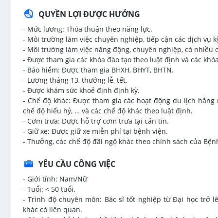
QUYỀN LỢI ĐƯỢC HƯỞNG
- Mức lương: Thỏa thuận theo năng lực.
- Môi trường làm việc chuyên nghiệp, tiếp cận các dịch vụ kỹ
- Môi trường làm việc năng động, chuyên nghiệp, có nhiều cơ
- Được tham gia các khóa đào tạo theo luật định và các kh
- Bảo hiểm: Được tham gia BHXH, BHYT, BHTN.
- Lương tháng 13, thưởng lễ, tết.
- Được khám sức khoẻ định định kỳ.
- Chế độ khác: Được tham gia các hoạt động du lịch hằn
chế độ hiếu hỷ, … và các chế độ khác theo luật định.
- Cơm trưa: Được hỗ trợ cơm trưa tại căn tin.
- Giữ xe: Được giữ xe miễn phí tại bệnh viện.
- Thưởng, các chế độ đãi ngộ khác theo chính sách của Bệnh
YÊU CẦU CÔNG VIỆC
- Giới tính: Nam/Nữ
- Tuổi: < 50 tuổi.
- Trình độ chuyên môn: Bác sĩ tốt nghiệp từ Đại học trở
khác có liên quan.