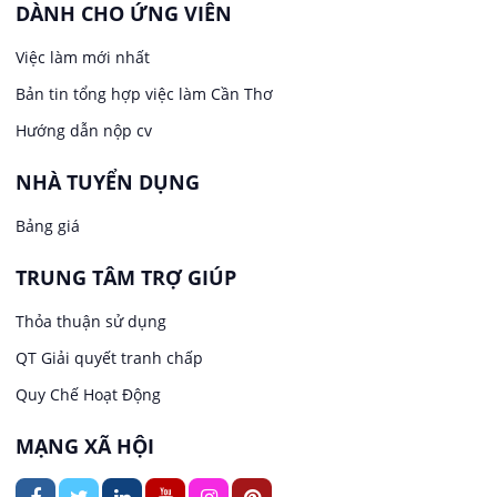
DÀNH CHO ỨNG VIÊN
Việc làm tại Long Tuyền
Việc làm mới nhất
Lái xe
Bản tin tổng hợp việc làm Cần Thơ
Việc làm tại Hưng Phú
Lao Động Phổ Thông
Hướng dẫn nộp cv
Việc làm tại Phước Thới
Lễ tân
NHÀ TUYỂN DỤNG
Bảng giá
Việc làm tại Thới Long
May mặc
TRUNG TÂM TRỢ GIÚP
Việc làm tại Trung Nhất
Kiến trúc
Thỏa thuận sử dụng
Việc làm tại Thuận Hưng
QT Giải quyết tranh chấp
Ngân hàng
Quy Chế Hoạt Động
Việc làm tại Vị Thanh
Ngành khác
MẠNG XÃ HỘI
Việc làm tại Vị Thủy
Nhà hàng / Khách sạn