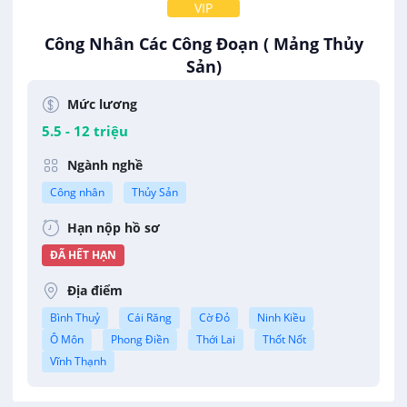
VIP
Công Nhân Các Công Đoạn ( Mảng Thủy
Sản)
Công Ty Cổ Phần Xnk Thủy Sản Vinh Quang
Mức lương
5.5 - 12 triệu
Ngành nghề
Công nhân
Thủy Sản
Hạn nộp hồ sơ
ĐÃ HẾT HẠN
Địa điểm
Bình Thuỷ
Cái Răng
Cờ Đỏ
Ninh Kiều
Ô Môn
Phong Điền
Thới Lai
Thốt Nốt
Vĩnh Thạnh