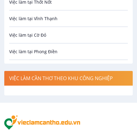
Việc làm tại Thốt Nốt
Bưu chính viễn thông
Việc làm tại Vĩnh Thạnh
Cơ khí
Việc làm tại Cờ Đỏ
Công nghệ sinh học
Việc làm tại Phong Điền
Công nghệ thực phẩm
Việc làm tại Thới Lai
Điện / Điện tử / Điện lạnh
VIỆC LÀM CẦN THƠ THEO KHU CÔNG NGHIỆP
Việc làm tại Cái Khế
Hàng hải / Hàng không
Việc làm tại Tân An
Văn Phòng
Việc làm tại An Bình
In ấn / Xuất bản
Việc làm tại Thới An Đông
Kế toán