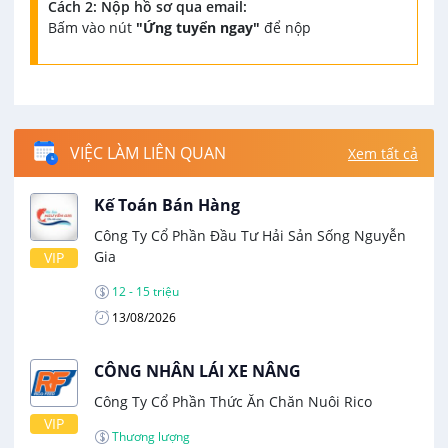
Cách 2: Nộp hồ sơ qua email:
Bấm vào nút
"Ứng tuyển ngay"
để nộp
VIỆC LÀM LIÊN QUAN
Xem tất cả
Kế Toán Bán Hàng
Công Ty Cổ Phần Đầu Tư Hải Sản Sống Nguyễn
Gia
VIP
12 - 15 triệu
13/08/2026
CÔNG NHÂN LÁI XE NÂNG
Công Ty Cổ Phần Thức Ăn Chăn Nuôi Rico
VIP
Thương lượng