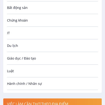
Kế Toán Bán Hàng
Bất động sản
Công Ty Cổ Phần Đầu Tư Hải Sản Sống Nguyễn
Gia
VIP
Chứng khoán
12 - 15 triệu
13/08/2026
IT
Nhân Viên CSKH/Telesale
Du lịch
Hoàng Táo Store
VIP
7 - 15 triệu
Giáo dục / Đào tạo
30/08/2026
Luật
Nhân Viên Photo/Editor
Hoàng Táo Store
Hành chính / Nhân sự
VIP
7 - 15 triệu
Công nhân
30/08/2026
VIỆC LÀM CẦN THƠ THEO ĐỊA ĐIỂM