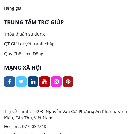
Bảng giá
Việc làm tại Thới Long
May mặc
TRUNG TÂM TRỢ GIÚP
Việc làm tại Trung Nhất
Kiến trúc
Thỏa thuận sử dụng
Việc làm tại Thuận Hưng
QT Giải quyết tranh chấp
Ngân hàng
Quy Chế Hoạt Động
Việc làm tại Vị Thanh
Ngành khác
MẠNG XÃ HỘI
Việc làm tại Vị Thủy
Nhà hàng / Khách sạn
Việc làm tại Long Bình
Nội ngoại thất
Việc làm tại Long Mỹ
Thủy Sản
Trụ sở chính: 192 Đ. Nguyễn Văn Cừ, Phường An Khánh, Ninh
Kiều, Cần Thơ, Việt Nam
Việc làm tại Long Phú 1
Quản lý chất lượng (QA/QC)
Hot line: 0772032748