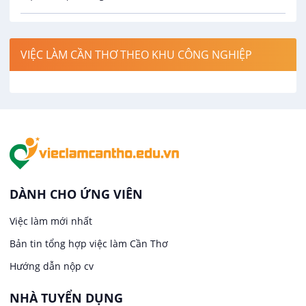
Công nghệ thực phẩm
Việc làm tại Thới Lai
Điện / Điện tử / Điện lạnh
VIỆC LÀM CẦN THƠ THEO KHU CÔNG NGHIỆP
Việc làm tại Cái Khế
Hàng hải / Hàng không
Việc làm tại Tân An
Văn Phòng
Việc làm tại An Bình
In ấn / Xuất bản
Việc làm tại Thới An Đông
Kế toán
DÀNH CHO ỨNG VIÊN
Việc làm tại Long Tuyền
Việc làm mới nhất
Lái xe
Bản tin tổng hợp việc làm Cần Thơ
Việc làm tại Hưng Phú
Lao Động Phổ Thông
Hướng dẫn nộp cv
Việc làm tại Phước Thới
Lễ tân
NHÀ TUYỂN DỤNG