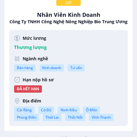
VIP
Nhân Viên Kinh Doanh
Công Ty TNHH Công Nghệ Nông Nghiệp Bio Trung Ương
Mức lương
Thương lượng
Ngành nghề
Bán hàng
Kinh doanh
Tư vấn
Hạn nộp hồ sơ
ĐÃ HẾT HẠN
Địa điểm
Cái Răng
Cờ Đỏ
Ninh Kiều
Ô Môn
Phong Điền
Thới Lai
Thốt Nốt
Vĩnh Thạnh