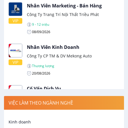
Nhân Viên Marketing - Bán Hàng
Công Ty Trang Trí Nội Thất Triều Phát
VIP
9 - 12 triệu
08/09/2026
Nhân Viên Kinh Doanh
Công Ty CP TM & DV Mekong Auto
VIP
Thương lượng
20/08/2026
Cố Vấn Dịch Vụ
Công Ty CP TM & DV Mekong Auto
VIỆC LÀM THEO NGÀNH NGHỀ
VIP
Thương lượng
20/08/2026
Kinh doanh