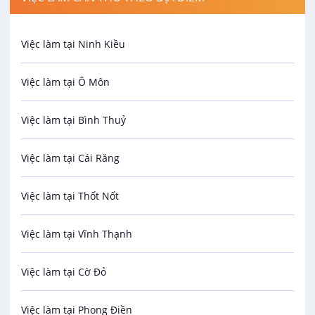
Nhân Viên Bán Hàng
Spa
Hoàng Táo Store
Việc làm tại Ninh Kiều
VIP
Bảo Vệ
7 - 15 triệu
30/08/2026
Việc làm tại Ô Môn
An toàn lao động
Việc làm tại Bình Thuỷ
Bảo hiểm
Việc làm tại Cái Răng
Biên phiên dịch
Việc làm tại Thốt Nốt
Bưu chính viễn thông
Việc làm tại Vĩnh Thạnh
Cơ khí
Việc làm tại Cờ Đỏ
Công nghệ sinh học
Việc làm tại Phong Điền