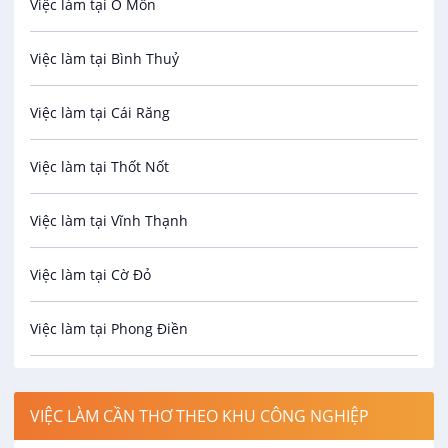
Việc làm tại Ô Môn
An toàn lao động
Việc làm tại Bình Thuỷ
Bảo hiểm
Việc làm tại Cái Răng
Biên phiên dịch
Việc làm tại Thốt Nốt
Bưu chính viễn thông
Việc làm tại Vĩnh Thạnh
Cơ khí
Việc làm tại Cờ Đỏ
Công nghệ sinh học
Việc làm tại Phong Điền
Công nghệ thực phẩm
Việc làm tại Thới Lai
Điện / Điện tử / Điện lạnh
VIỆC LÀM CẦN THƠ THEO KHU CÔNG NGHIỆP
Việc làm tại Cái Khế
Hàng hải / Hàng không