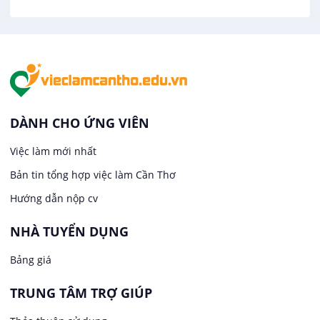
Việc làm tại Tân An
Văn Phòng
Việc làm tại An Bình
In ấn / Xuất bản
Việc làm tại Thới An Đông
Kế toán
DÀNH CHO ỨNG VIÊN
Việc làm tại Long Tuyền
Việc làm mới nhất
Lái xe
Bản tin tổng hợp việc làm Cần Thơ
Việc làm tại Hưng Phú
Lao Động Phổ Thông
Hướng dẫn nộp cv
Việc làm tại Phước Thới
Lễ tân
NHÀ TUYỂN DỤNG
Bảng giá
Việc làm tại Thới Long
May mặc
TRUNG TÂM TRỢ GIÚP
Việc làm tại Trung Nhất
Kiến trúc