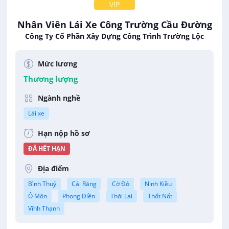
VIP
Nhân Viên Lái Xe Công Trường Cầu Đường
Công Ty Cổ Phần Xây Dựng Công Trình Trường Lộc
Mức lương
Thương lượng
Ngành nghề
Lái xe
Hạn nộp hồ sơ
ĐÃ HẾT HẠN
Địa điểm
Bình Thuỷ
Cái Răng
Cờ Đỏ
Ninh Kiều
Ô Môn
Phong Điền
Thới Lai
Thốt Nốt
Vĩnh Thạnh