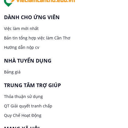
Việc làm tại Thới An Đông
Kế toán
DÀNH CHO ỨNG VIÊN
Việc làm tại Long Tuyền
Việc làm mới nhất
Lái xe
Bản tin tổng hợp việc làm Cần Thơ
Việc làm tại Hưng Phú
Lao Động Phổ Thông
Hướng dẫn nộp cv
Việc làm tại Phước Thới
Lễ tân
NHÀ TUYỂN DỤNG
Bảng giá
Việc làm tại Thới Long
May mặc
TRUNG TÂM TRỢ GIÚP
Việc làm tại Trung Nhất
Kiến trúc
Thỏa thuận sử dụng
Việc làm tại Thuận Hưng
QT Giải quyết tranh chấp
Ngân hàng
Quy Chế Hoạt Động
Việc làm tại Vị Thanh
Ngành khác