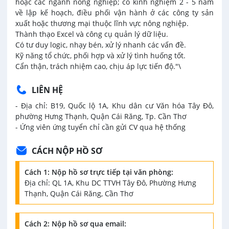
hoặc các ngành nông nghiệp; có kinh nghiệm 2 - 5 năm
về lập kế hoạch, điều phối vận hành ở các công ty sản
xuất hoặc thương mại thuộc lĩnh vực nông nghiệp.
Thành thạo Excel và công cụ quản lý dữ liệu.
Có tư duy logic, nhạy bén, xử lý nhanh các vấn đề.
Kỹ năng tổ chức, phối hợp và xử lý tình huống tốt.
Cẩn thận, trách nhiệm cao, chịu áp lực tiến độ."\
LIÊN HỆ
- Địa chỉ: B19, Quốc lộ 1A, Khu dân cư Văn hóa Tây Đô,
phường Hưng Thạnh, Quận Cái Răng, Tp. Cần Thơ
- Ứng viên ứng tuyển chỉ cần gửi CV qua hệ thống
CÁCH NỘP HỒ SƠ
Cách 1: Nộp hồ sơ trực tiếp tại văn phòng:
Địa chỉ: QL 1A, Khu DC TTVH Tây Đô, Phường Hưng
Thạnh, Quận Cái Răng, Cần Thơ
Cách 2: Nộp hồ sơ qua email: