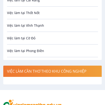
Việc làm tại Cái Răng
Biên phiên dịch
Việc làm tại Thốt Nốt
Bưu chính viễn thông
Việc làm tại Vĩnh Thạnh
Cơ khí
Việc làm tại Cờ Đỏ
Công nghệ sinh học
Việc làm tại Phong Điền
Công nghệ thực phẩm
Việc làm tại Thới Lai
Điện / Điện tử / Điện lạnh
VIỆC LÀM CẦN THƠ THEO KHU CÔNG NGHIỆP
Việc làm tại Cái Khế
Hàng hải / Hàng không
Việc làm tại Tân An
Văn Phòng
Việc làm tại An Bình
In ấn / Xuất bản