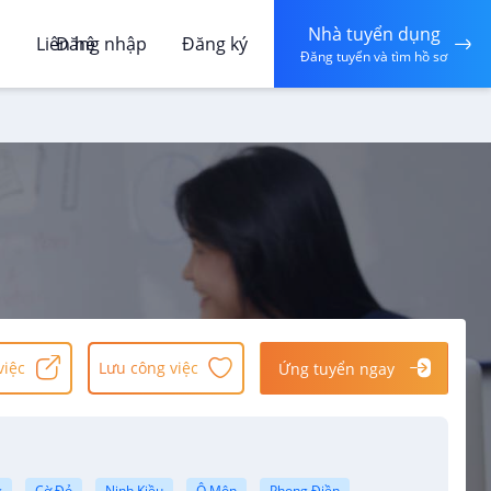
Nhà tuyển dụng
á
Liên hệ
Đăng nhập
Đăng ký
Đăng tuyển và tìm hồ sơ
việc
Lưu công việc
Ứng tuyển ngay
g
Cờ Đỏ
Ninh Kiều
Ô Môn
Phong Điền