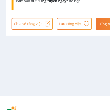
Bấm vào nút
"Ứng tuyển ngay"
để nộp
Chia sẻ công việc
Lưu công việc
Ứng t