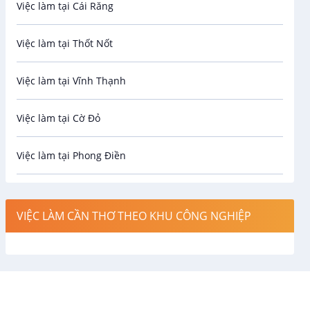
Việc làm tại Cái Răng
Biên phiên dịch
Việc làm tại Thốt Nốt
Bưu chính viễn thông
Việc làm tại Vĩnh Thạnh
Cơ khí
Việc làm tại Cờ Đỏ
Công nghệ sinh học
Việc làm tại Phong Điền
Công nghệ thực phẩm
Việc làm tại Thới Lai
Điện / Điện tử / Điện lạnh
VIỆC LÀM CẦN THƠ THEO KHU CÔNG NGHIỆP
Việc làm tại Cái Khế
Hàng hải / Hàng không
Việc làm tại Tân An
Văn Phòng
Việc làm tại An Bình