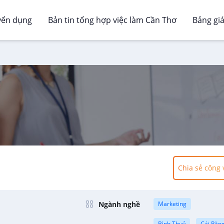
yển dụng
Bản tin tổng hợp việc làm Cần Thơ
Bảng gi
Chia sẻ công 
Ngành nghề
Marketing
Bình Thuỷ
Cái Răn