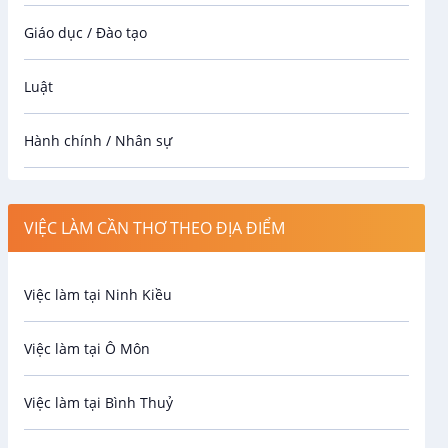
Giáo dục / Đào tạo
Luật
Hành chính / Nhân sự
Công nhân
VIỆC LÀM CẦN THƠ THEO ĐỊA ĐIỂM
Spa
Việc làm tại Ninh Kiều
Bảo Vệ
Việc làm tại Ô Môn
An toàn lao động
Việc làm tại Bình Thuỷ
Bảo hiểm