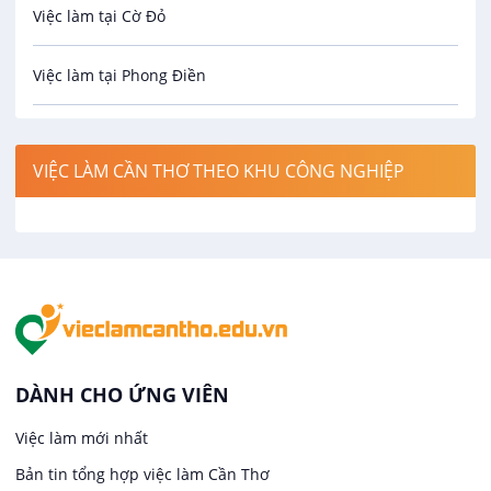
Việc làm tại Cờ Đỏ
Công nghệ sinh học
Việc làm tại Phong Điền
Công nghệ thực phẩm
Việc làm tại Thới Lai
Điện / Điện tử / Điện lạnh
VIỆC LÀM CẦN THƠ THEO KHU CÔNG NGHIỆP
Việc làm tại Cái Khế
Hàng hải / Hàng không
Việc làm tại Tân An
Văn Phòng
Việc làm tại An Bình
In ấn / Xuất bản
Việc làm tại Thới An Đông
Kế toán
DÀNH CHO ỨNG VIÊN
Việc làm tại Long Tuyền
Việc làm mới nhất
Lái xe
Bản tin tổng hợp việc làm Cần Thơ
Việc làm tại Hưng Phú