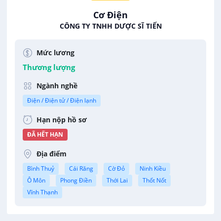
Cơ Điện
CÔNG TY TNHH DƯỢC SĨ TIẾN
Mức lương
Thương lượng
Ngành nghề
Điện / Điện tử / Điện lạnh
Hạn nộp hồ sơ
ĐÃ HẾT HẠN
Địa điểm
Bình Thuỷ
Cái Răng
Cờ Đỏ
Ninh Kiều
Ô Môn
Phong Điền
Thới Lai
Thốt Nốt
Vĩnh Thạnh