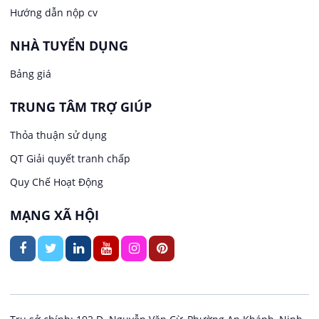
Lao Động Phổ Thông
Hướng dẫn nộp cv
Việc làm tại Phước Thới
Lễ tân
NHÀ TUYỂN DỤNG
Bảng giá
Việc làm tại Thới Long
May mặc
TRUNG TÂM TRỢ GIÚP
Việc làm tại Trung Nhất
Kiến trúc
Thỏa thuận sử dụng
Việc làm tại Thuận Hưng
QT Giải quyết tranh chấp
Ngân hàng
Quy Chế Hoạt Động
Việc làm tại Vị Thanh
Ngành khác
MẠNG XÃ HỘI
Việc làm tại Vị Thủy
Nhà hàng / Khách sạn
Việc làm tại Long Bình
Nội ngoại thất
Việc làm tại Long Mỹ
Thủy Sản