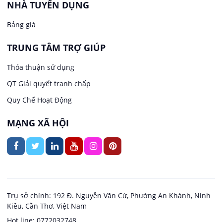
Lễ tân
NHÀ TUYỂN DỤNG
Bảng giá
Việc làm tại Thới Long
May mặc
TRUNG TÂM TRỢ GIÚP
Việc làm tại Trung Nhất
Kiến trúc
Thỏa thuận sử dụng
Việc làm tại Thuận Hưng
QT Giải quyết tranh chấp
Ngân hàng
Quy Chế Hoạt Động
Việc làm tại Vị Thanh
Ngành khác
MẠNG XÃ HỘI
Việc làm tại Vị Thủy
Nhà hàng / Khách sạn
Việc làm tại Long Bình
Nội ngoại thất
Việc làm tại Long Mỹ
Thủy Sản
Trụ sở chính: 192 Đ. Nguyễn Văn Cừ, Phường An Khánh, Ninh
Kiều, Cần Thơ, Việt Nam
Việc làm tại Long Phú 1
Quản lý chất lượng (QA/QC)
Hot line: 0772032748