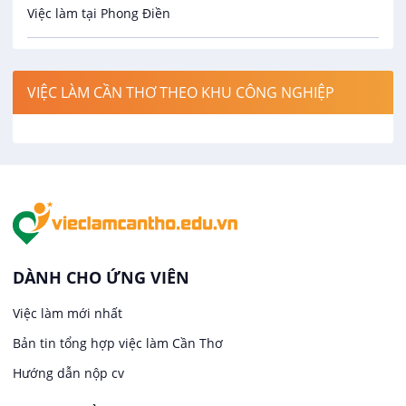
Việc làm tại Phong Điền
Công nghệ thực phẩm
Việc làm tại Thới Lai
Điện / Điện tử / Điện lạnh
VIỆC LÀM CẦN THƠ THEO KHU CÔNG NGHIỆP
Việc làm tại Cái Khế
Hàng hải / Hàng không
Việc làm tại Tân An
Văn Phòng
Việc làm tại An Bình
In ấn / Xuất bản
Việc làm tại Thới An Đông
Kế toán
DÀNH CHO ỨNG VIÊN
Việc làm tại Long Tuyền
Việc làm mới nhất
Lái xe
Bản tin tổng hợp việc làm Cần Thơ
Việc làm tại Hưng Phú
Lao Động Phổ Thông
Hướng dẫn nộp cv
Việc làm tại Phước Thới