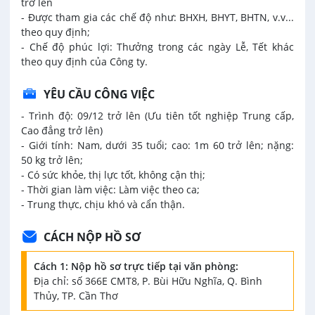
trở lên
- Được tham gia các chế độ như: BHXH, BHYT, BHTN, v.v...
theo quy định;
- Chế độ phúc lợi: Thưởng trong các ngày Lễ, Tết khác
theo quy định của Công ty.
YÊU CẦU CÔNG VIỆC
- Trình độ: 09/12 trở lên (Ưu tiên tốt nghiệp Trung cấp,
Cao đẳng trở lên)
- Giới tính: Nam, dưới 35 tuổi; cao: 1m 60 trở lên; nặng:
50 kg trở lên;
- Có sức khỏe, thị lực tốt, không cận thị;
- Thời gian làm việc: Làm việc theo ca;
- Trung thực, chịu khó và cẩn thận.
CÁCH NỘP HỒ SƠ
Cách 1: Nộp hồ sơ trực tiếp tại văn phòng:
Địa chỉ: số 366E CMT8, P. Bùi Hữu Nghĩa, Q. Bình
Thủy, TP. Cần Thơ