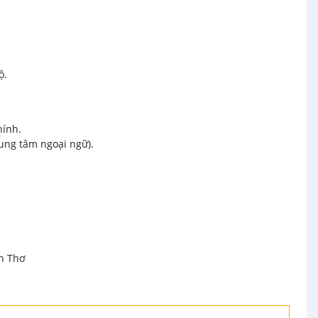
ộ.
hính.
rung tâm ngoại ngữ).
ần Thơ