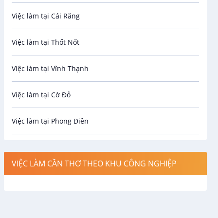
Việc làm tại Cái Răng
Biên phiên dịch
Việc làm tại Thốt Nốt
Bưu chính viễn thông
Việc làm tại Vĩnh Thạnh
Cơ khí
Việc làm tại Cờ Đỏ
Công nghệ sinh học
Việc làm tại Phong Điền
Công nghệ thực phẩm
Việc làm tại Thới Lai
Điện / Điện tử / Điện lạnh
VIỆC LÀM CẦN THƠ THEO KHU CÔNG NGHIỆP
Việc làm tại Cái Khế
Hàng hải / Hàng không
Việc làm tại Tân An
Văn Phòng