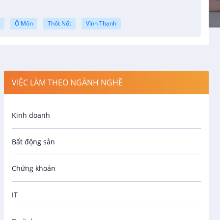
u
Ô Môn
Thốt Nốt
Vĩnh Thạnh
VIỆC LÀM THEO NGÀNH NGHỀ
Kinh doanh
Bất động sản
Chứng khoán
IT