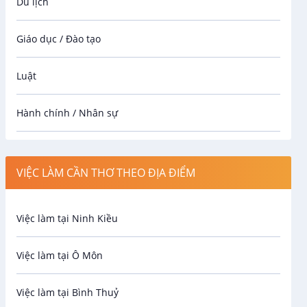
Du lịch
Giáo dục / Đào tạo
Luật
Hành chính / Nhân sự
Công nhân
VIỆC LÀM CẦN THƠ THEO ĐỊA ĐIỂM
Spa
Việc làm tại Ninh Kiều
Bảo Vệ
Việc làm tại Ô Môn
An toàn lao động
Việc làm tại Bình Thuỷ
Bảo hiểm