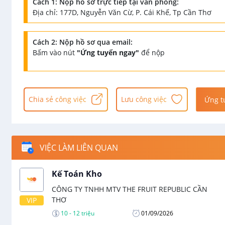
Cách 1: Nộp hồ sơ trực tiếp tại văn phòng:
Địa chỉ: 177D, Nguyễn Văn Cừ, P. Cái Khế, Tp Cần Thơ
Cách 2: Nộp hồ sơ qua email:
Bấm vào nút
"Ứng tuyển ngay"
để nộp
Chia sẻ công việc
Lưu công việc
Ứng t
VIỆC LÀM LIÊN QUAN
Kế Toán Kho
CÔNG TY TNHH MTV THE FRUIT REPUBLIC CẦN
THƠ
VIP
10 - 12 triệu
01/09/2026