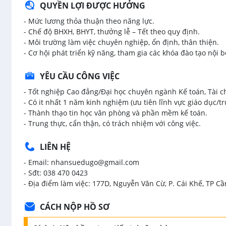
QUYỀN LỢI ĐƯỢC HƯỞNG
- Mức lương thỏa thuận theo năng lực.
- Chế độ BHXH, BHYT, thưởng lễ – Tết theo quy định.
- Môi trường làm việc chuyên nghiệp, ổn định, thân thiện.
- Cơ hội phát triển kỹ năng, tham gia các khóa đào tạo nội b
YÊU CẦU CÔNG VIỆC
- Tốt nghiệp Cao đẳng/Đại học chuyên ngành Kế toán, Tài c
- Có it nhất 1 năm kinh nghiệm (ưu tiên lĩnh vực giáo dục/t
- Thành thạo tin học văn phòng và phần mềm kế toán.
- Trung thực, cẩn thận, có trách nhiệm với công việc.
LIÊN HỆ
- Email: nhansuedugo@gmail.com
- Sđt: 038 470 0423
- Địa điểm làm việc: 177D, Nguyễn Văn Cừ, P. Cái Khế, TP C
CÁCH NỘP HỒ SƠ