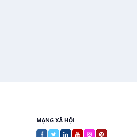
Việc làm tại An Bình
In ấn / Xuất bản
Việc làm tại Thới An Đông
Kế toán
Việc làm tại Long Tuyền
Lái xe
Việc làm tại Hưng Phú
Lao Động Phổ Thông
Việc làm tại Phước Thới
Lễ tân
Việc làm tại Thới Long
May mặc
Việc làm tại Trung Nhất
Kiến trúc
MẠNG XÃ HỘI
Việc làm tại Thuận Hưng
Ngân hàng