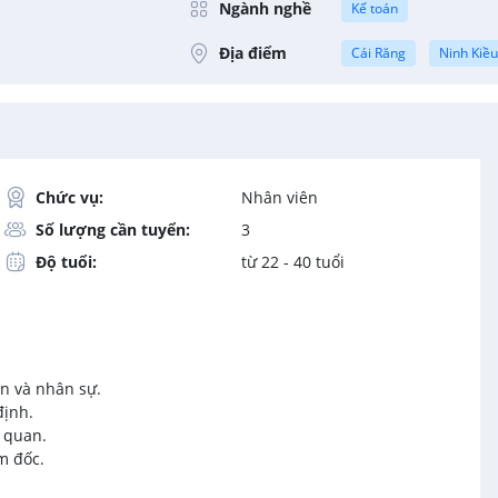
Ngành nghề
Kế toán
Địa điểm
Cái Răng
Ninh Kiề
Chức vụ:
Nhân viên
Số lượng cần tuyển:
3
Độ tuổi:
từ 22 - 40 tuổi
ên và nhân sự.
định.
n quan.
m đốc.