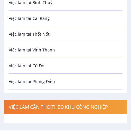
Việc làm tại Bình Thuỷ
Bảo hiểm
Việc làm tại Cái Răng
Biên phiên dịch
Việc làm tại Thốt Nốt
Bưu chính viễn thông
Việc làm tại Vĩnh Thạnh
Cơ khí
Việc làm tại Cờ Đỏ
Công nghệ sinh học
Việc làm tại Phong Điền
Công nghệ thực phẩm
Việc làm tại Thới Lai
Điện / Điện tử / Điện lạnh
VIỆC LÀM CẦN THƠ THEO KHU CÔNG NGHIỆP
Việc làm tại Cái Khế
Hàng hải / Hàng không
Việc làm tại Tân An