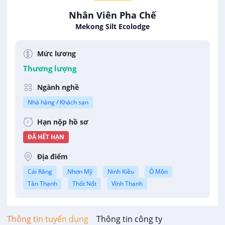
Nhân Viên Pha Chế
Mekong Silt Ecolodge
Mức lương
Thương lượng
Ngành nghề
Nhà hàng / Khách sạn
Hạn nộp hồ sơ
ĐÃ HẾT HẠN
Địa điểm
Cái Răng
Nhơn Mỹ
Ninh Kiều
Ô Môn
Tân Thạnh
Thốt Nốt
Vĩnh Thạnh
Thông tin tuyển dụng
Thông tin công ty