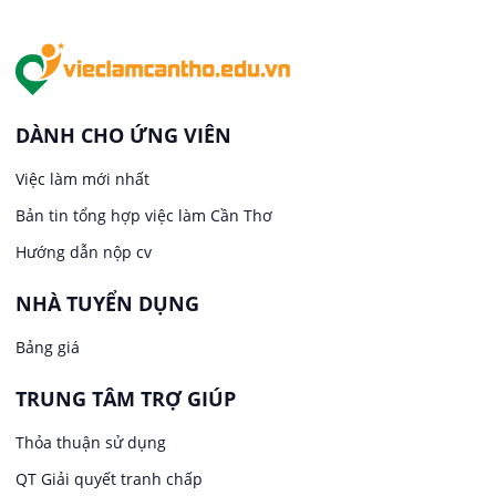
Văn Phòng
Việc làm tại An Bình
In ấn / Xuất bản
Việc làm tại Thới An Đông
Kế toán
DÀNH CHO ỨNG VIÊN
Việc làm tại Long Tuyền
Việc làm mới nhất
Lái xe
Bản tin tổng hợp việc làm Cần Thơ
Việc làm tại Hưng Phú
Lao Động Phổ Thông
Hướng dẫn nộp cv
Việc làm tại Phước Thới
Lễ tân
NHÀ TUYỂN DỤNG
Bảng giá
Việc làm tại Thới Long
May mặc
TRUNG TÂM TRỢ GIÚP
Việc làm tại Trung Nhất
Kiến trúc
Thỏa thuận sử dụng
Việc làm tại Thuận Hưng
QT Giải quyết tranh chấp
Ngân hàng