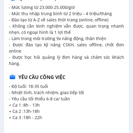
- Mức lương từ 23.000-25.000/giờ
- Mức thu nhập trung bình từ 2 triệu - 4 triệu/tháng
- Đào tạo từ A-Z về sales thời trang (online, offline)
- Không cần kinh nghiệm vẫn được, quan trọng nhanh
nhẹn, có ngoại hình là 1 lợi thế
- Làm trong môi trường 9x năng động, thân thiện
- Được đào tạo kỹ năng CSKH, sales offline, chốt đơn
online
- Được học hỏi quảng lý đơn hàng
và chăm sóc khách
hàng.
YÊU CẦU CÔNG VIỆC
- Độ tuổi: 18-35 tuổi
- Nhiệt tình, trách nhiệm, giao tiếp tốt
- Yêu cầu tối thiểu 6-8 ca/ tuần
+ Ca 1 :8h - 13h
+ Ca 2 :13h-18h
+ Ca 3 :18h - 22h