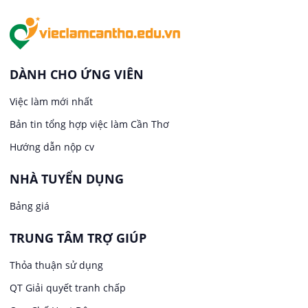
Việc làm tại An Bình
In ấn / Xuất bản
Việc làm tại Thới An Đông
Kế toán
DÀNH CHO ỨNG VIÊN
Việc làm tại Long Tuyền
Việc làm mới nhất
Lái xe
Bản tin tổng hợp việc làm Cần Thơ
Việc làm tại Hưng Phú
Lao Động Phổ Thông
Hướng dẫn nộp cv
Việc làm tại Phước Thới
Lễ tân
NHÀ TUYỂN DỤNG
Bảng giá
Việc làm tại Thới Long
May mặc
TRUNG TÂM TRỢ GIÚP
Việc làm tại Trung Nhất
Kiến trúc
Thỏa thuận sử dụng
Việc làm tại Thuận Hưng
QT Giải quyết tranh chấp
Ngân hàng