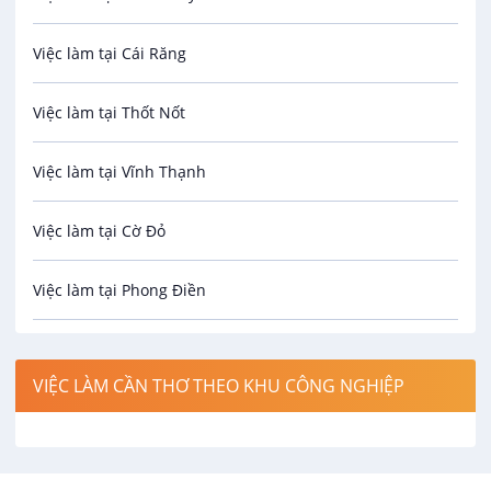
Bảo hiểm
Việc làm tại Cái Răng
Biên phiên dịch
Việc làm tại Thốt Nốt
Bưu chính viễn thông
Việc làm tại Vĩnh Thạnh
Cơ khí
Việc làm tại Cờ Đỏ
Công nghệ sinh học
Việc làm tại Phong Điền
Công nghệ thực phẩm
Việc làm tại Thới Lai
Điện / Điện tử / Điện lạnh
VIỆC LÀM CẦN THƠ THEO KHU CÔNG NGHIỆP
Việc làm tại Cái Khế
Hàng hải / Hàng không
Việc làm tại Tân An
Văn Phòng