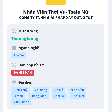
VIP
Nhân Viên Thời Vụ- Tsale Nữ
CÔNG TY TNHH GIẢI PHÁP XÂY DỰNG T&T
Mức lương
Thương lượng
Ngành nghề
Thời Vụ
Hạn nộp hồ sơ
ĐÃ HẾT HẠN
Địa điểm
Bình Thuỷ
Cái Răng
Cờ Đỏ
Ninh Kiều
Ô Môn
Phong Điền
Thới Lai
Thốt Nốt
Vĩnh Thạnh