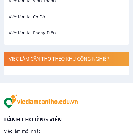
Việc làm tại Vĩnh Thạnh
Cơ khí
Việc làm tại Cờ Đỏ
Công nghệ sinh học
Việc làm tại Phong Điền
Công nghệ thực phẩm
Việc làm tại Thới Lai
Điện / Điện tử / Điện lạnh
VIỆC LÀM CẦN THƠ THEO KHU CÔNG NGHIỆP
Việc làm tại Cái Khế
Hàng hải / Hàng không
Việc làm tại Tân An
Văn Phòng
Việc làm tại An Bình
In ấn / Xuất bản
Việc làm tại Thới An Đông
Kế toán
DÀNH CHO ỨNG VIÊN
Việc làm tại Long Tuyền
Việc làm mới nhất
Lái xe