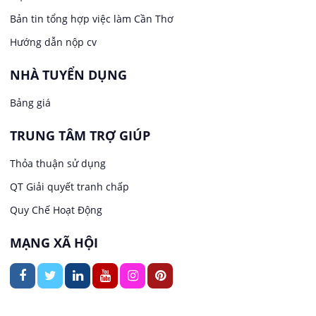
Bản tin tổng hợp việc làm Cần Thơ
Việc làm tại Hưng Phú
Lao Động Phổ Thông
Hướng dẫn nộp cv
Việc làm tại Phước Thới
Lễ tân
NHÀ TUYỂN DỤNG
Bảng giá
Việc làm tại Thới Long
May mặc
TRUNG TÂM TRỢ GIÚP
Việc làm tại Trung Nhất
Kiến trúc
Thỏa thuận sử dụng
Việc làm tại Thuận Hưng
QT Giải quyết tranh chấp
Ngân hàng
Quy Chế Hoạt Động
Việc làm tại Vị Thanh
Ngành khác
MẠNG XÃ HỘI
Việc làm tại Vị Thủy
Nhà hàng / Khách sạn
Việc làm tại Long Bình
Nội ngoại thất