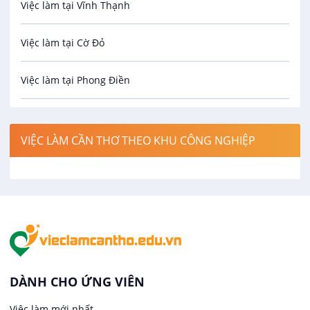
Việc làm tại Vĩnh Thạnh
Cơ khí
Việc làm tại Cờ Đỏ
Công nghệ sinh học
Việc làm tại Phong Điền
Công nghệ thực phẩm
Việc làm tại Thới Lai
Điện / Điện tử / Điện lạnh
VIỆC LÀM CẦN THƠ THEO KHU CÔNG NGHIỆP
Việc làm tại Cái Khế
Hàng hải / Hàng không
Việc làm tại Tân An
Văn Phòng
Việc làm tại An Bình
In ấn / Xuất bản
Việc làm tại Thới An Đông
Kế toán
DÀNH CHO ỨNG VIÊN
Việc làm tại Long Tuyền
Việc làm mới nhất
Lái xe