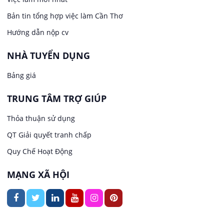
Bản tin tổng hợp việc làm Cần Thơ
Việc làm tại Hưng Phú
Lao Động Phổ Thông
Hướng dẫn nộp cv
Việc làm tại Phước Thới
Lễ tân
NHÀ TUYỂN DỤNG
Bảng giá
Việc làm tại Thới Long
May mặc
TRUNG TÂM TRỢ GIÚP
Việc làm tại Trung Nhất
Kiến trúc
Thỏa thuận sử dụng
Việc làm tại Thuận Hưng
QT Giải quyết tranh chấp
Ngân hàng
Quy Chế Hoạt Động
Việc làm tại Vị Thanh
Ngành khác
MẠNG XÃ HỘI
Việc làm tại Vị Thủy
Nhà hàng / Khách sạn
Việc làm tại Long Bình
Nội ngoại thất