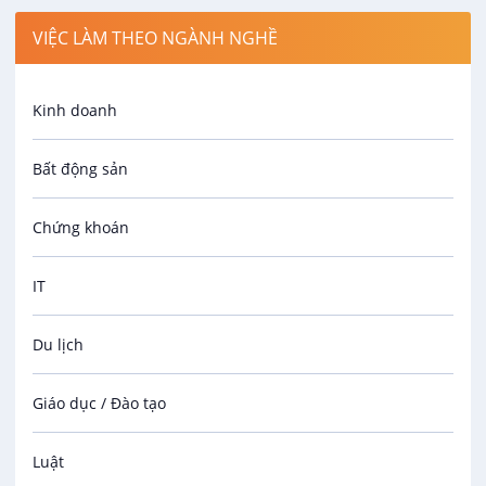
12 - 15 triệu
VIỆC LÀM THEO NGÀNH NGHỀ
13/08/2026
Kinh doanh
Phiên Dịch Tiếng Anh Kiêm Trợ Lý Kỹ
Thuật Vườn Ươm
Bất động sản
VIP
CÔNG TY TNHH MTV THE FRUIT REPUBLIC CẦN
THƠ
Chứng khoán
15 - 20 triệu
01/09/2026
IT
Du lịch
Giáo dục / Đào tạo
Luật