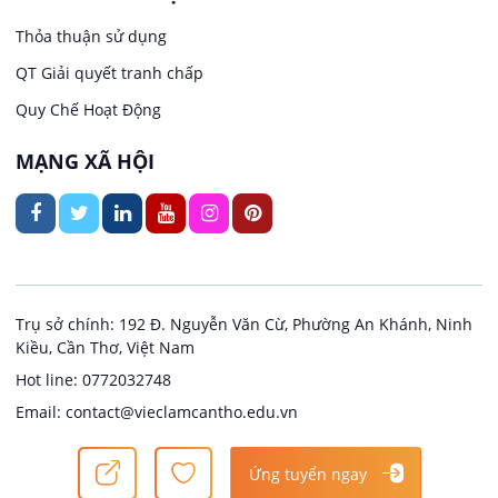
Việc làm tại Trung Nhất
Kiến trúc
Thỏa thuận sử dụng
Việc làm tại Thuận Hưng
QT Giải quyết tranh chấp
Ngân hàng
Quy Chế Hoạt Động
Việc làm tại Vị Thanh
Ngành khác
MẠNG XÃ HỘI
Việc làm tại Vị Thủy
Nhà hàng / Khách sạn
Việc làm tại Long Bình
Nội ngoại thất
Việc làm tại Long Mỹ
Thủy Sản
Trụ sở chính: 192 Đ. Nguyễn Văn Cừ, Phường An Khánh, Ninh
Kiều, Cần Thơ, Việt Nam
Việc làm tại Long Phú 1
Quản lý chất lượng (QA/QC)
Hot line: 0772032748
Email: contact@vieclamcantho.edu.vn
Việc làm tại Đại Thành
Sản xuất / Vận hành sản xuất
Copyright @ 2024
Việc làm Cần Thơ
Ứng tuyển ngay
Việc làm tại Ngã Bảy
Tài chính / Đầu tư