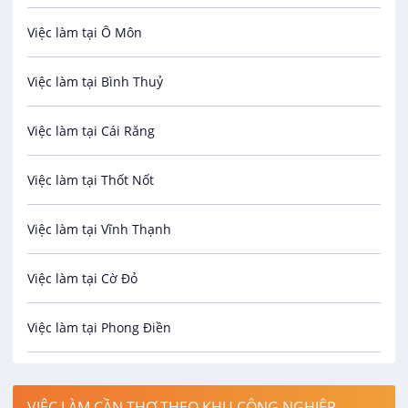
Việc làm tại Ô Môn
An toàn lao động
Việc làm tại Bình Thuỷ
Bảo hiểm
Việc làm tại Cái Răng
Biên phiên dịch
Việc làm tại Thốt Nốt
Bưu chính viễn thông
Việc làm tại Vĩnh Thạnh
Cơ khí
Việc làm tại Cờ Đỏ
Công nghệ sinh học
Việc làm tại Phong Điền
Công nghệ thực phẩm
Việc làm tại Thới Lai
Điện / Điện tử / Điện lạnh
VIỆC LÀM CẦN THƠ THEO KHU CÔNG NGHIỆP