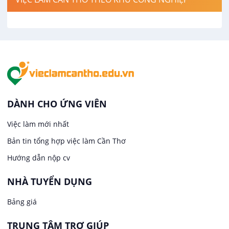
Việc làm tại Cái Khế
Hàng hải / Hàng không
Việc làm tại Tân An
Văn Phòng
Việc làm tại An Bình
In ấn / Xuất bản
Việc làm tại Thới An Đông
Kế toán
DÀNH CHO ỨNG VIÊN
Việc làm tại Long Tuyền
Việc làm mới nhất
Lái xe
Bản tin tổng hợp việc làm Cần Thơ
Việc làm tại Hưng Phú
Lao Động Phổ Thông
Hướng dẫn nộp cv
Việc làm tại Phước Thới
Lễ tân
NHÀ TUYỂN DỤNG
Bảng giá
Việc làm tại Thới Long
May mặc
TRUNG TÂM TRỢ GIÚP