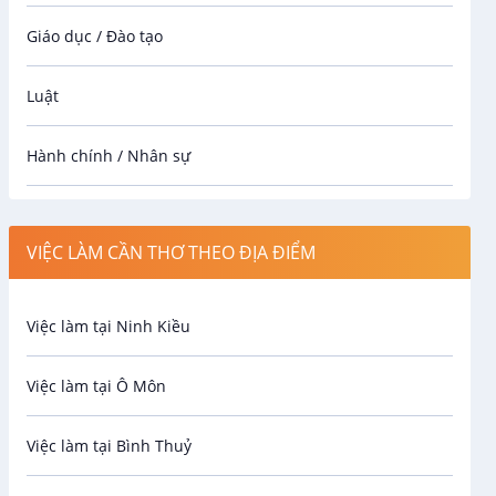
Giáo dục / Đào tạo
Luật
Hành chính / Nhân sự
Công nhân
VIỆC LÀM CẦN THƠ THEO ĐỊA ĐIỂM
Spa
Việc làm tại Ninh Kiều
Bảo Vệ
Việc làm tại Ô Môn
An toàn lao động
Việc làm tại Bình Thuỷ
Bảo hiểm