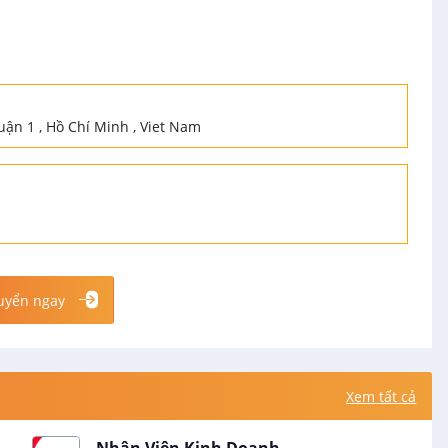
uận 1 , Hồ Chí Minh , Viet Nam
uyển ngay
Xem tất cả