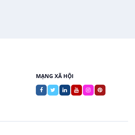
In ấn / Xuất bản
Việc làm tại Thới An Đông
Kế toán
Việc làm tại Long Tuyền
Lái xe
Việc làm tại Hưng Phú
Lao Động Phổ Thông
Việc làm tại Phước Thới
Lễ tân
MẠNG XÃ HỘI
Việc làm tại Thới Long
May mặc
Việc làm tại Trung Nhất
Kiến trúc
Việc làm tại Thuận Hưng
Ngân hàng
Việc làm tại Vị Thanh
Ngành khác