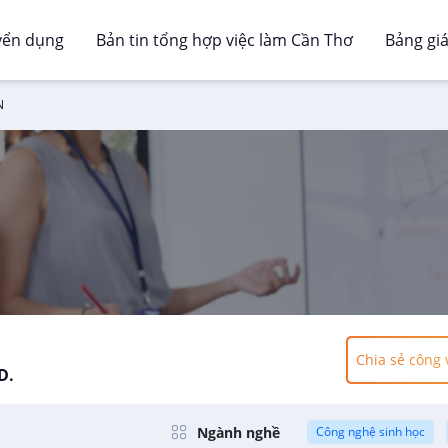
yển dụng
Bản tin tổng hợp việc làm Cần Thơ
Bảng gi
N
Chia sẻ công 
D.
Ngành nghề
Công nghệ sinh học