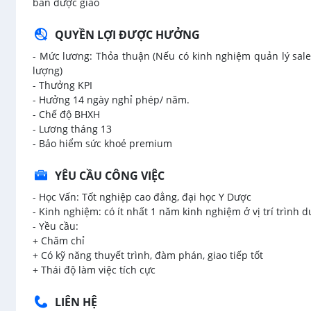
bàn được giao
QUYỀN LỢI ĐƯỢC HƯỞNG
- Mức lương: Thỏa thuận (Nếu có kinh nghiệm quản lý sal
lượng)
- Thưởng KPI
- Hưởng 14 ngày nghỉ phép/ năm.
- Chế độ BHXH
- Lương tháng 13
- Bảo hiểm sức khoẻ premium
YÊU CẦU CÔNG VIỆC
- Học Vấn: Tốt nghiệp cao đẳng, đại học Y Dược
- Kinh nghiệm: có ít nhất 1 năm kinh nghiệm ở vị trí trình d
- Yều cầu:
+ Chăm chỉ
+ Có kỹ năng thuyết trình, đàm phán, giao tiếp tốt
+ Thái độ làm việc tích cực
LIÊN HỆ