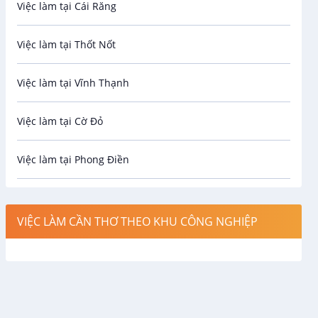
Việc làm tại Cái Răng
Biên phiên dịch
Việc làm tại Thốt Nốt
Bưu chính viễn thông
Việc làm tại Vĩnh Thạnh
Cơ khí
Việc làm tại Cờ Đỏ
Công nghệ sinh học
Việc làm tại Phong Điền
Công nghệ thực phẩm
Việc làm tại Thới Lai
Điện / Điện tử / Điện lạnh
VIỆC LÀM CẦN THƠ THEO KHU CÔNG NGHIỆP
Việc làm tại Cái Khế
Hàng hải / Hàng không
Việc làm tại Tân An
Văn Phòng
Việc làm tại An Bình