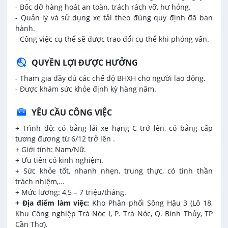
- Bốc dỡ hàng hoát an toàn, trách rách vỡ, hư hỏng.
- Quản lý và sử dụng xe tải theo đúng quy định đã ban
hành.
- Công việc cụ thể sẽ được trao đổi cụ thể khi phỏng vấn.
QUYỀN LỢI ĐƯỢC HƯỞNG
- Tham gia đầy đủ các chế độ BHXH cho người lao động.
- Được khám sức khỏe định kỳ hàng năm.
YÊU CẦU CÔNG VIỆC
+ Trình độ: có bằng lái xe hạng C trở lên, có bằng cấp
tương đương từ 6/12 trở lên .
+ Giới tính: Nam/Nữ.
+ Ưu tiên có kinh nghiệm.
+ Sức khỏe tốt, nhanh nhẹn, trung thực, có tinh thần
trách nhiệm,...
+ Mức lương: 4,5 – 7 triệu/tháng.
+ Địa điểm làm việc:
Kho Phân phối Sông Hậu 3 (Lô 18,
Khu Công nghiệp Trà Nóc I, P. Trà Nóc, Q. Bình Thủy, TP
Cần Thơ).