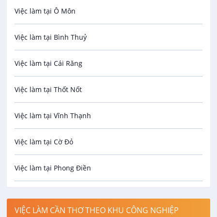
Việc làm tại Ô Môn
An toàn lao động
Việc làm tại Bình Thuỷ
Bảo hiểm
Việc làm tại Cái Răng
Biên phiên dịch
Việc làm tại Thốt Nốt
Bưu chính viễn thông
Việc làm tại Vĩnh Thạnh
Cơ khí
Việc làm tại Cờ Đỏ
Công nghệ sinh học
Việc làm tại Phong Điền
Công nghệ thực phẩm
Việc làm tại Thới Lai
Điện / Điện tử / Điện lạnh
VIỆC LÀM CẦN THƠ THEO KHU CÔNG NGHIỆP