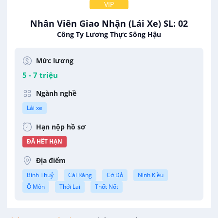
VIP
Nhân Viên Giao Nhận (Lái Xe) SL: 02
Công Ty Lương Thực Sông Hậu
Mức lương
5 - 7 triệu
Ngành nghề
Lái xe
Hạn nộp hồ sơ
ĐÃ HẾT HẠN
Địa điểm
Bình Thuỷ
Cái Răng
Cờ Đỏ
Ninh Kiều
Ô Môn
Thới Lai
Thốt Nốt