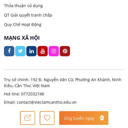
Thỏa thuận sử dụng
Việc làm tại Thuận Hưng
QT Giải quyết tranh chấp
Ngân hàng
Quy Chế Hoạt Động
Việc làm tại Vị Thanh
Ngành khác
MẠNG XÃ HỘI
Việc làm tại Vị Thủy
Nhà hàng / Khách sạn
Việc làm tại Long Bình
Nội ngoại thất
Việc làm tại Long Mỹ
Thủy Sản
Trụ sở chính: 192 Đ. Nguyễn Văn Cừ, Phường An Khánh, Ninh
Kiều, Cần Thơ, Việt Nam
Việc làm tại Long Phú 1
Quản lý chất lượng (QA/QC)
Hot line: 0772032748
Email: contact@vieclamcantho.edu.vn
Việc làm tại Đại Thành
Sản xuất / Vận hành sản xuất
Copyright @ 2024
Việc làm Cần Thơ
Ứng tuyển ngay
Việc làm tại Ngã Bảy
Tài chính / Đầu tư