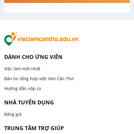
Việc làm tại Cái Khế
Hàng hải / Hàng không
Việc làm tại Tân An
Văn Phòng
Việc làm tại An Bình
In ấn / Xuất bản
Việc làm tại Thới An Đông
Kế toán
DÀNH CHO ỨNG VIÊN
Việc làm tại Long Tuyền
Việc làm mới nhất
Lái xe
Bản tin tổng hợp việc làm Cần Thơ
Việc làm tại Hưng Phú
Lao Động Phổ Thông
Hướng dẫn nộp cv
Việc làm tại Phước Thới
Lễ tân
NHÀ TUYỂN DỤNG
Bảng giá
Việc làm tại Thới Long
May mặc
TRUNG TÂM TRỢ GIÚP
Việc làm tại Trung Nhất
Kiến trúc