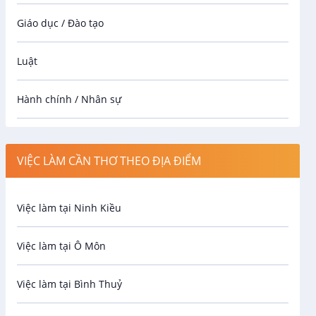
Giáo dục / Đào tạo
Luật
Hành chính / Nhân sự
Công nhân
VIỆC LÀM CẦN THƠ THEO ĐỊA ĐIỂM
Spa
Việc làm tại Ninh Kiều
Bảo Vệ
Việc làm tại Ô Môn
An toàn lao động
Việc làm tại Bình Thuỷ
Bảo hiểm