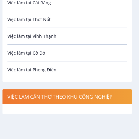
Việc làm tại Cái Răng
Biên phiên dịch
Việc làm tại Thốt Nốt
Bưu chính viễn thông
Việc làm tại Vĩnh Thạnh
Cơ khí
Việc làm tại Cờ Đỏ
Công nghệ sinh học
Việc làm tại Phong Điền
Công nghệ thực phẩm
Việc làm tại Thới Lai
Điện / Điện tử / Điện lạnh
VIỆC LÀM CẦN THƠ THEO KHU CÔNG NGHIỆP
Việc làm tại Cái Khế
Hàng hải / Hàng không
Việc làm tại Tân An
Văn Phòng
Việc làm tại An Bình