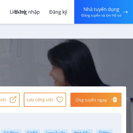
Nhà tuyển dụng
á
Liên hệ
Đăng nhập
Đăng ký
Đăng tuyển và tìm hồ sơ
việc
Lưu công việc
Ứng tuyển ngay
Cái Răng
Cờ Đỏ
Long Tuyền
Ninh Kiều
Ô Môn