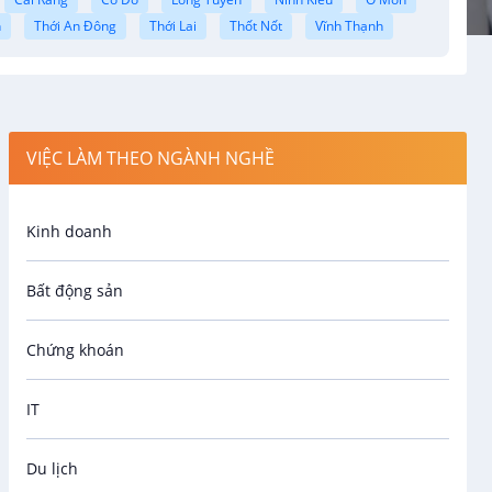
n
Thới An Đông
Thới Lai
Thốt Nốt
Vĩnh Thạnh
VIỆC LÀM THEO NGÀNH NGHỀ
Kinh doanh
Bất động sản
Chứng khoán
IT
Du lịch