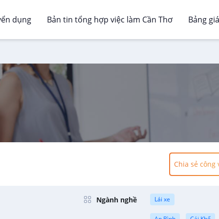
yển dụng
Bản tin tổng hợp việc làm Cần Thơ
Bảng gi
Chia sẻ công 
Ngành nghề
Lái xe
An Bình
Cái Khế