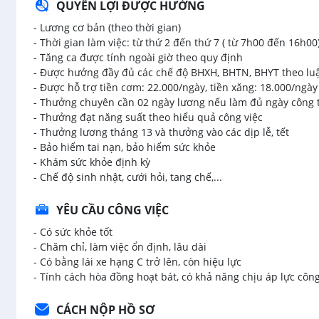
QUYỀN LỢI ĐƯỢC HƯỞNG
- Lương cơ bản (theo thời gian)
- Thời gian làm việc: từ thứ 2 đến thứ 7 ( từ 7h00 đến 16h00)
- Tăng ca được tính ngoài giờ theo quy định
- Được hưởng đầy đủ các chế độ BHXH, BHTN, BHYT theo luậ
- Được hỗ trợ tiền cơm: 22.000/ngày, tiền xăng: 18.000/ngày
- Thưởng chuyên cần 02 ngày lương nếu làm đủ ngày công 
- Thưởng đạt năng suất theo hiểu quả công việc
- Thưởng lương tháng 13 và thưởng vào các dịp lễ, tết
- Bảo hiểm tai nạn, bảo hiểm sức khỏe
- Khám sức khỏe định kỳ
- Chế độ sinh nhật, cưới hỏi, tang chế,...
YÊU CẦU CÔNG VIỆC
- Có sức khỏe tốt
- Chăm chỉ, làm việc ổn định, lâu dài
- Có bằng lái xe hạng C trở lên, còn hiệu lực
- Tính cách hòa đồng hoạt bát, có khả năng chịu áp lực công
CÁCH NỘP HỒ SƠ