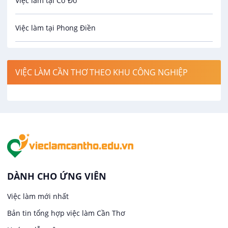
Việc làm tại Cờ Đỏ
Công nghệ sinh học
Việc làm tại Phong Điền
Công nghệ thực phẩm
Việc làm tại Thới Lai
Điện / Điện tử / Điện lạnh
VIỆC LÀM CẦN THƠ THEO KHU CÔNG NGHIỆP
Việc làm tại Cái Khế
Hàng hải / Hàng không
Việc làm tại Tân An
Văn Phòng
Việc làm tại An Bình
In ấn / Xuất bản
Việc làm tại Thới An Đông
Kế toán
DÀNH CHO ỨNG VIÊN
Việc làm tại Long Tuyền
Việc làm mới nhất
Lái xe
Bản tin tổng hợp việc làm Cần Thơ
Việc làm tại Hưng Phú
Lao Động Phổ Thông