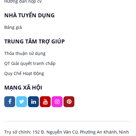
Hướng dẫn nộp cv
Việc làm tại Phước Thới
Lễ tân
NHÀ TUYỂN DỤNG
Bảng giá
Việc làm tại Thới Long
May mặc
TRUNG TÂM TRỢ GIÚP
Việc làm tại Trung Nhất
Kiến trúc
Thỏa thuận sử dụng
Việc làm tại Thuận Hưng
QT Giải quyết tranh chấp
Ngân hàng
Quy Chế Hoạt Động
Việc làm tại Vị Thanh
Ngành khác
MẠNG XÃ HỘI
Việc làm tại Vị Thủy
Nhà hàng / Khách sạn
Việc làm tại Long Bình
Nội ngoại thất
Việc làm tại Long Mỹ
Thủy Sản
Trụ sở chính: 192 Đ. Nguyễn Văn Cừ, Phường An Khánh, Ninh