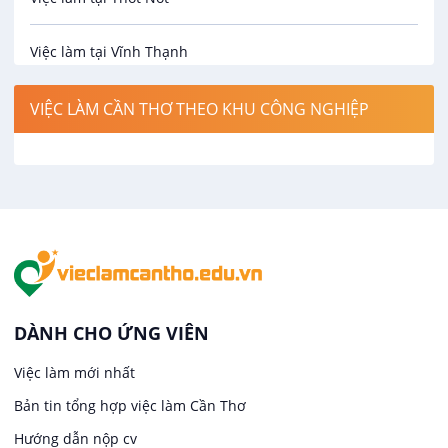
Bảo hiểm
Việc làm tại Vĩnh Thạnh
Biên phiên dịch
Việc làm tại Cờ Đỏ
VIỆC LÀM CẦN THƠ THEO KHU CÔNG NGHIỆP
Bưu chính viễn thông
Việc làm tại Phong Điền
Cơ khí
Việc làm tại Thới Lai
Công nghệ sinh học
Việc làm tại Cái Khế
Công nghệ thực phẩm
Việc làm tại Tân An
DÀNH CHO ỨNG VIÊN
Điện / Điện tử / Điện lạnh
Việc làm mới nhất
Việc làm tại An Bình
Bản tin tổng hợp việc làm Cần Thơ
Hàng hải / Hàng không
Việc làm tại Thới An Đông
Hướng dẫn nộp cv