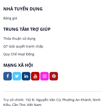
Văn Phòng
NHÀ TUYỂN DỤNG
Việc làm tại Long Tuyền
In ấn / Xuất bản
Bảng giá
Việc làm tại Hưng Phú
TRUNG TÂM TRỢ GIÚP
Kế toán
Việc làm tại Phước Thới
Thỏa thuận sử dụng
Lái xe
QT Giải quyết tranh chấp
Việc làm tại Thới Long
Quy Chế Hoạt Động
Lao Động Phổ Thông
Việc làm tại Trung Nhất
MẠNG XÃ HỘI
Lễ tân
Việc làm tại Thuận Hưng
May mặc
Việc làm tại Vị Thanh
Kiến trúc
Việc làm tại Vị Thủy
Trụ sở chính: 192 Đ. Nguyễn Văn Cừ, Phường An Khánh, Ninh
Kiều, Cần Thơ, Việt Nam