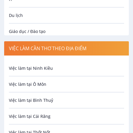
Du lịch
Giáo dục / Đào tạo
Luật
VIỆC LÀM CẦN THƠ THEO ĐỊA ĐIỂM
Hành chính / Nhân sự
Việc làm tại Ninh Kiều
Công nhân
Việc làm tại Ô Môn
Spa
Việc làm tại Bình Thuỷ
Bảo Vệ
Việc làm tại Cái Răng
An toàn lao động
Việc làm tại Thốt Nốt