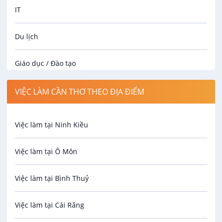
IT
Du lịch
Giáo dục / Đào tạo
Luật
VIỆC LÀM CẦN THƠ THEO ĐỊA ĐIỂM
Hành chính / Nhân sự
Việc làm tại Ninh Kiều
Công nhân
Việc làm tại Ô Môn
Spa
Việc làm tại Bình Thuỷ
Bảo Vệ
Việc làm tại Cái Răng