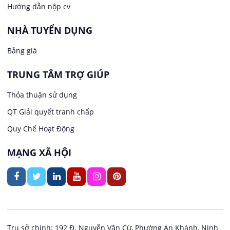
Việc làm tại Thới An Đông
Hướng dẫn nộp cv
Văn Phòng
NHÀ TUYỂN DỤNG
Việc làm tại Long Tuyền
In ấn / Xuất bản
Bảng giá
Việc làm tại Hưng Phú
TRUNG TÂM TRỢ GIÚP
Kế toán
Việc làm tại Phước Thới
Thỏa thuận sử dụng
Lái xe
QT Giải quyết tranh chấp
Việc làm tại Thới Long
Quy Chế Hoạt Động
Lao Động Phổ Thông
Việc làm tại Trung Nhất
MẠNG XÃ HỘI
Lễ tân
Việc làm tại Thuận Hưng
May mặc
Việc làm tại Vị Thanh
Kiến trúc
Việc làm tại Vị Thủy
Trụ sở chính: 192 Đ. Nguyễn Văn Cừ, Phường An Khánh, Ninh