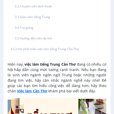
Việc làm tại Thới An Đông
Chuyên viên dịch thuật
Văn Phòng
Việc làm tại Long Tuyền
Giáo viên tiếng Trung
In ấn / Xuất bản
Trợ giảng
Việc làm tại Hưng Phú
Kế toán
Hướng dẫn viên du lịch
Việc làm tại Phước Thới
Cơ hội phát triển việc làm tiếng Trung Cần Thơ
Lái xe
Việc làm tại Thới Long
Hiện nay,
việc làm tiếng Trung Cần Thơ
đang có nhiều cơ
Lao Động Phổ Thông
Việc làm tại Trung Nhất
hội hấp dẫn cùng mức lương cạnh tranh. Nếu bạn đang
là sinh viên ngành ngôn ngữ Trung hoặc những người
Lễ tân
đang tìm việc, hãy cân nhắc ngành nghề này nhé! Để
Việc làm tại Thuận Hưng
giúp các bạn tìm hiểu công việc dễ dàng hơn, hãy theo
chân
Việc làm Cần Thơ
khám phá bài viết dưới đây.
May mặc
Việc làm tại Vị Thanh
Kiến trúc
Việc làm tại Vị Thủy