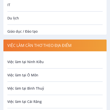
IT
Du lịch
Giáo dục / Đào tạo
Luật
VIỆC LÀM CẦN THƠ THEO ĐỊA ĐIỂM
Hành chính / Nhân sự
Việc làm tại Ninh Kiều
Công nhân
Việc làm tại Ô Môn
Spa
Việc làm tại Bình Thuỷ
Bảo Vệ
Việc làm tại Cái Răng