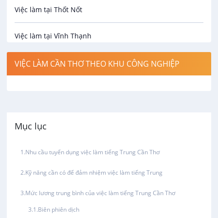
An toàn lao động
Việc làm tại Thốt Nốt
Bảo hiểm
Việc làm tại Vĩnh Thạnh
Biên phiên dịch
Việc làm tại Cờ Đỏ
VIỆC LÀM CẦN THƠ THEO KHU CÔNG NGHIỆP
Bưu chính viễn thông
Việc làm tại Phong Điền
Cơ khí
Việc làm tại Thới Lai
Mục lục
Công nghệ sinh học
Việc làm tại Cái Khế
Nhu cầu tuyển dụng việc làm tiếng Trung Cần Thơ
Công nghệ thực phẩm
Việc làm tại Tân An
Kỹ năng cần có để đảm nhiệm việc làm tiếng Trung
Điện / Điện tử / Điện lạnh
Việc làm tại An Bình
Mức lương trung bình của việc làm tiếng Trung Cần Thơ
Biên phiên dịch
Hàng hải / Hàng không