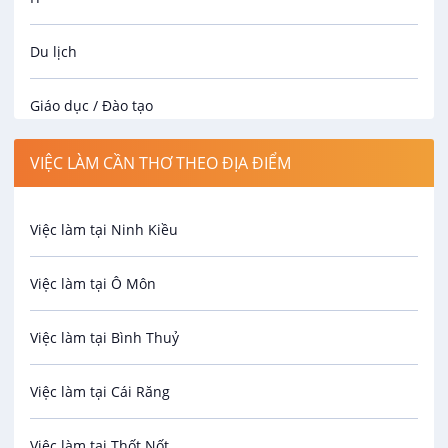
Du lịch
Giáo dục / Đào tạo
Luật
VIỆC LÀM CẦN THƠ THEO ĐỊA ĐIỂM
Hành chính / Nhân sự
Việc làm tại Ninh Kiều
Công nhân
Việc làm tại Ô Môn
Spa
Việc làm tại Bình Thuỷ
Bảo Vệ
Việc làm tại Cái Răng
An toàn lao động
Việc làm tại Thốt Nốt