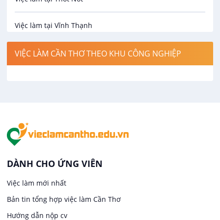
Bảo hiểm
Việc làm tại Vĩnh Thạnh
Biên phiên dịch
Việc làm tại Cờ Đỏ
VIỆC LÀM CẦN THƠ THEO KHU CÔNG NGHIỆP
Bưu chính viễn thông
Việc làm tại Phong Điền
Cơ khí
Việc làm tại Thới Lai
Công nghệ sinh học
Việc làm tại Cái Khế
Công nghệ thực phẩm
Việc làm tại Tân An
DÀNH CHO ỨNG VIÊN
Điện / Điện tử / Điện lạnh
Việc làm mới nhất
Việc làm tại An Bình
Bản tin tổng hợp việc làm Cần Thơ
Hàng hải / Hàng không
Việc làm tại Thới An Đông
Hướng dẫn nộp cv