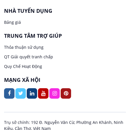
Văn Phòng
NHÀ TUYỂN DỤNG
Việc làm tại Long Tuyền
In ấn / Xuất bản
Bảng giá
Việc làm tại Hưng Phú
TRUNG TÂM TRỢ GIÚP
Kế toán
Việc làm tại Phước Thới
Thỏa thuận sử dụng
Lái xe
QT Giải quyết tranh chấp
Việc làm tại Thới Long
Quy Chế Hoạt Động
Lao Động Phổ Thông
Việc làm tại Trung Nhất
MẠNG XÃ HỘI
Lễ tân
Việc làm tại Thuận Hưng
May mặc
Việc làm tại Vị Thanh
Kiến trúc
Việc làm tại Vị Thủy
Trụ sở chính: 192 Đ. Nguyễn Văn Cừ, Phường An Khánh, Ninh
Kiều, Cần Thơ, Việt Nam