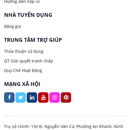
Hướng dẫn nộp cv
Văn Phòng
NHÀ TUYỂN DỤNG
Việc làm tại Long Tuyền
In ấn / Xuất bản
Bảng giá
Việc làm tại Hưng Phú
TRUNG TÂM TRỢ GIÚP
Kế toán
Việc làm tại Phước Thới
Thỏa thuận sử dụng
Lái xe
QT Giải quyết tranh chấp
Việc làm tại Thới Long
Quy Chế Hoạt Động
Lao Động Phổ Thông
Việc làm tại Trung Nhất
MẠNG XÃ HỘI
Lễ tân
Việc làm tại Thuận Hưng
May mặc
Việc làm tại Vị Thanh
Kiến trúc
Việc làm tại Vị Thủy
Trụ sở chính: 192 Đ. Nguyễn Văn Cừ, Phường An Khánh, Ninh