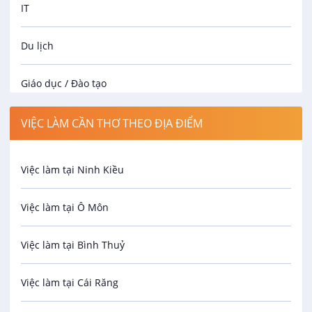
IT
Du lịch
Giáo dục / Đào tạo
Luật
VIỆC LÀM CẦN THƠ THEO ĐỊA ĐIỂM
Hành chính / Nhân sự
Việc làm tại Ninh Kiều
Công nhân
Việc làm tại Ô Môn
Spa
Việc làm tại Bình Thuỷ
Bảo Vệ
Việc làm tại Cái Răng
An toàn lao động