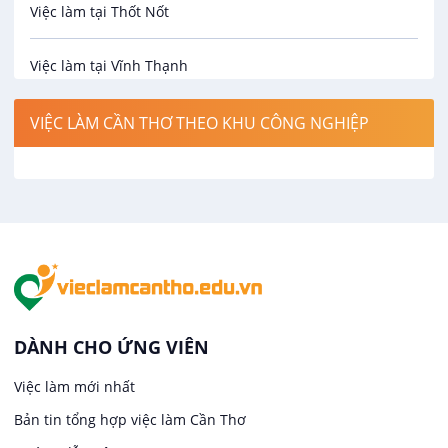
Việc làm tại Thốt Nốt
Bảo hiểm
Việc làm tại Vĩnh Thạnh
Biên phiên dịch
Việc làm tại Cờ Đỏ
VIỆC LÀM CẦN THƠ THEO KHU CÔNG NGHIỆP
Bưu chính viễn thông
Việc làm tại Phong Điền
Cơ khí
Việc làm tại Thới Lai
Công nghệ sinh học
Việc làm tại Cái Khế
Công nghệ thực phẩm
Việc làm tại Tân An
DÀNH CHO ỨNG VIÊN
Điện / Điện tử / Điện lạnh
Việc làm mới nhất
Việc làm tại An Bình
Bản tin tổng hợp việc làm Cần Thơ
Hàng hải / Hàng không
Việc làm tại Thới An Đông