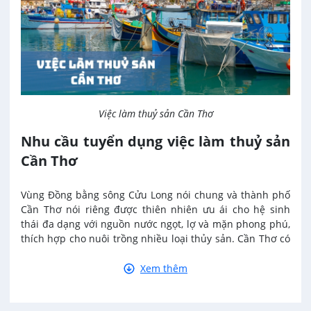
Ngân hàng
Việc làm tại Long Bình
Ngành khác
Việc làm tại Long Mỹ
Nhà hàng / Khách sạn
Việc làm tại Long Phú 1
Việc làm thuỷ sản Cần Thơ
Nội ngoại thất
Nhu cầu tuyển dụng việc làm thuỷ sản
Việc làm tại Đại Thành
Cần Thơ
Thủy Sản
Việc làm tại Ngã Bảy
Vùng Đồng bằng sông Cửu Long nói chung và thành phố
Quản lý chất lượng (QA/QC)
Cần Thơ nói riêng được thiên nhiên ưu ái cho hệ sinh
Việc làm tại Phù Lợi
thái đa dạng với nguồn nước ngọt, lợ và mặn phong phú,
thích hợp cho nuôi trồng nhiều loại thủy sản. Cần Thơ có
Sản xuất / Vận hành sản xuất
diện tích mặt nước nuôi trồng thủy sản lớn, hơn 120.000
Việc làm tại Sóc Trăng
ha, tạo điều kiện cho việc phát triển sản xuất quy mô lớn.
Xem thêm
Tài chính / Đầu tư
Do đó, nhu cầu tiêu thụ thủy sản ngày càng cao trong
Việc làm tại Mỹ Xuyên
nước và quốc tế, mở ra cơ hội lớn cho việc làm thuỷ sản