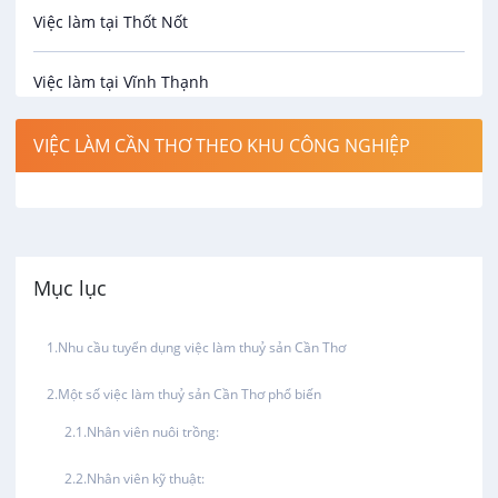
An toàn lao động
Việc làm tại Thốt Nốt
Bảo hiểm
Việc làm tại Vĩnh Thạnh
Biên phiên dịch
Việc làm tại Cờ Đỏ
VIỆC LÀM CẦN THƠ THEO KHU CÔNG NGHIỆP
Bưu chính viễn thông
Việc làm tại Phong Điền
Cơ khí
Việc làm tại Thới Lai
Mục lục
Công nghệ sinh học
Việc làm tại Cái Khế
Nhu cầu tuyển dụng việc làm thuỷ sản Cần Thơ
Công nghệ thực phẩm
Việc làm tại Tân An
Một số việc làm thuỷ sản Cần Thơ phổ biến
Điện / Điện tử / Điện lạnh
Nhân viên nuôi trồng:
Việc làm tại An Bình
Nhân viên kỹ thuật:
Hàng hải / Hàng không