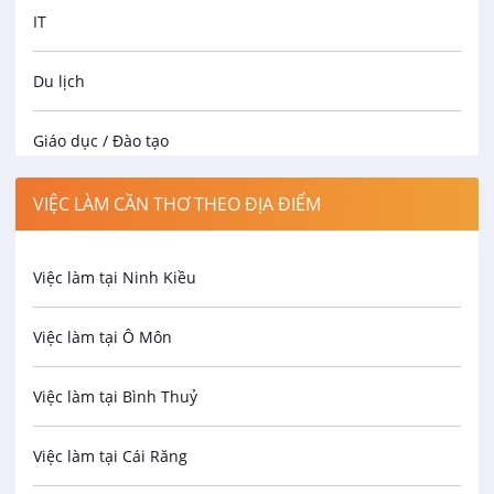
IT
Du lịch
Giáo dục / Đào tạo
Luật
VIỆC LÀM CẦN THƠ THEO ĐỊA ĐIỂM
Hành chính / Nhân sự
Việc làm tại Ninh Kiều
Công nhân
Việc làm tại Ô Môn
Spa
Việc làm tại Bình Thuỷ
Bảo Vệ
Việc làm tại Cái Răng