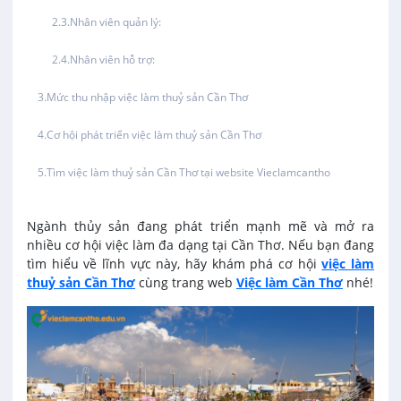
Việc làm tại Thới An Đông
Nhân viên quản lý:
Văn Phòng
Việc làm tại Long Tuyền
Nhân viên hỗ trợ:
In ấn / Xuất bản
Mức thu nhập việc làm thuỷ sản Cần Thơ
Việc làm tại Hưng Phú
Kế toán
Cơ hội phát triển việc làm thuỷ sản Cần Thơ
Việc làm tại Phước Thới
Tìm việc làm thuỷ sản Cần Thơ tại website Vieclamcantho
Lái xe
Việc làm tại Thới Long
Ngành thủy sản đang phát triển mạnh mẽ và mở ra
Lao Động Phổ Thông
Việc làm tại Trung Nhất
nhiều cơ hội việc làm đa dạng tại Cần Thơ. Nếu bạn đang
tìm hiểu về lĩnh vực này, hãy khám phá cơ hội
việc làm
Lễ tân
thuỷ sản Cần Thơ
cùng trang web
Việc làm Cần Thơ
nhé!
Việc làm tại Thuận Hưng
May mặc
Việc làm tại Vị Thanh
Kiến trúc
Việc làm tại Vị Thủy