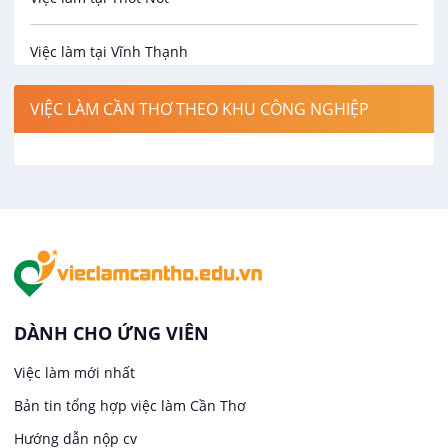
Bảo hiểm
Việc làm tại Vĩnh Thạnh
Biên phiên dịch
Việc làm tại Cờ Đỏ
VIỆC LÀM CẦN THƠ THEO KHU CÔNG NGHIỆP
Bưu chính viễn thông
Việc làm tại Phong Điền
Cơ khí
Việc làm tại Thới Lai
Công nghệ sinh học
Việc làm tại Cái Khế
Công nghệ thực phẩm
Việc làm tại Tân An
DÀNH CHO ỨNG VIÊN
Điện / Điện tử / Điện lạnh
Việc làm mới nhất
Việc làm tại An Bình
Bản tin tổng hợp việc làm Cần Thơ
Hàng hải / Hàng không
Việc làm tại Thới An Đông
Hướng dẫn nộp cv