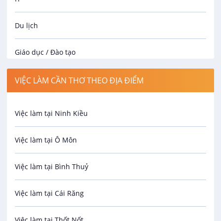
Du lịch
Giáo dục / Đào tạo
Luật
VIỆC LÀM CẦN THƠ THEO ĐỊA ĐIỂM
Hành chính / Nhân sự
Việc làm tại Ninh Kiều
Công nhân
Việc làm tại Ô Môn
Spa
Việc làm tại Bình Thuỷ
Bảo Vệ
Việc làm tại Cái Răng
An toàn lao động
Việc làm tại Thốt Nốt