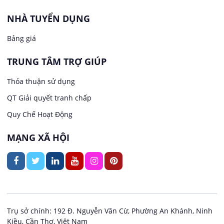
Văn Phòng
NHÀ TUYỂN DỤNG
Việc làm tại Long Tuyền
In ấn / Xuất bản
Bảng giá
Việc làm tại Hưng Phú
TRUNG TÂM TRỢ GIÚP
Kế toán
Việc làm tại Phước Thới
Thỏa thuận sử dụng
Lái xe
QT Giải quyết tranh chấp
Việc làm tại Thới Long
Quy Chế Hoạt Động
Lao Động Phổ Thông
Việc làm tại Trung Nhất
MẠNG XÃ HỘI
Lễ tân
Việc làm tại Thuận Hưng
May mặc
Việc làm tại Vị Thanh
Kiến trúc
Việc làm tại Vị Thủy
Trụ sở chính: 192 Đ. Nguyễn Văn Cừ, Phường An Khánh, Ninh
Kiều, Cần Thơ, Việt Nam