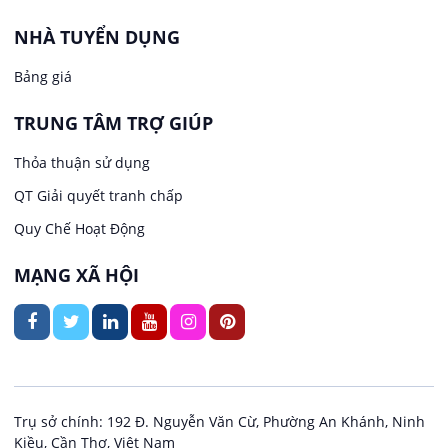
Văn Phòng
NHÀ TUYỂN DỤNG
Việc làm tại Long Tuyền
In ấn / Xuất bản
Bảng giá
Việc làm tại Hưng Phú
TRUNG TÂM TRỢ GIÚP
Kế toán
Việc làm tại Phước Thới
Thỏa thuận sử dụng
Lái xe
QT Giải quyết tranh chấp
Việc làm tại Thới Long
Quy Chế Hoạt Động
Lao Động Phổ Thông
Việc làm tại Trung Nhất
MẠNG XÃ HỘI
Lễ tân
Việc làm tại Thuận Hưng
May mặc
Việc làm tại Vị Thanh
Kiến trúc
Việc làm tại Vị Thủy
Trụ sở chính: 192 Đ. Nguyễn Văn Cừ, Phường An Khánh, Ninh
Kiều, Cần Thơ, Việt Nam