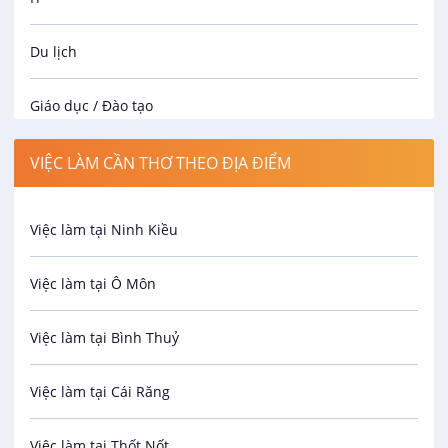
Du lịch
Giáo dục / Đào tạo
Luật
VIỆC LÀM CẦN THƠ THEO ĐỊA ĐIỂM
Hành chính / Nhân sự
Việc làm tại Ninh Kiều
Công nhân
Việc làm tại Ô Môn
Spa
Việc làm tại Bình Thuỷ
Bảo Vệ
Việc làm tại Cái Răng
An toàn lao động
Việc làm tại Thốt Nốt