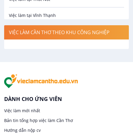
Bảo hiểm
Việc làm tại Vĩnh Thạnh
Biên phiên dịch
Việc làm tại Cờ Đỏ
VIỆC LÀM CẦN THƠ THEO KHU CÔNG NGHIỆP
Bưu chính viễn thông
Việc làm tại Phong Điền
Cơ khí
Việc làm tại Thới Lai
Công nghệ sinh học
Việc làm tại Cái Khế
Công nghệ thực phẩm
Việc làm tại Tân An
DÀNH CHO ỨNG VIÊN
Điện / Điện tử / Điện lạnh
Việc làm mới nhất
Việc làm tại An Bình
Bản tin tổng hợp việc làm Cần Thơ
Hàng hải / Hàng không
Việc làm tại Thới An Đông
Hướng dẫn nộp cv