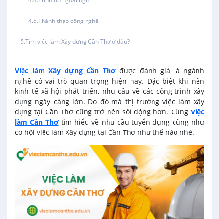
Trình độ ngoại ngữ
Lao Động Phổ Thông
Thành thạo công nghệ
Việc làm tại Trung Nhất
Lễ tân
Tìm việc làm Xây dựng Cần Thơ ở đâu?
Việc làm tại Thuận Hưng
May mặc
Việc làm Xây dựng Cần Thơ
được đánh giá là ngành
Việc làm tại Vị Thanh
nghề có vai trò quan trọng hiện nay. Đặc biệt khi nền
kinh tế xã hội phát triển, nhu cầu về các công trình xây
Kiến trúc
dựng ngày càng lớn. Do đó mà thị trường việc làm xây
Việc làm tại Vị Thủy
dựng tại Cần Thơ cũng trở nên sôi động hơn. Cùng
Việc
Ngân hàng
làm Cần Thơ
tìm hiểu về nhu cầu tuyển dụng cũng như
Việc làm tại Long Bình
cơ hội việc làm Xây dựng tại Cần Thơ như thế nào nhé.
Ngành khác
Việc làm tại Long Mỹ
Nhà hàng / Khách sạn
Việc làm tại Long Phú 1
Nội ngoại thất
Việc làm tại Đại Thành