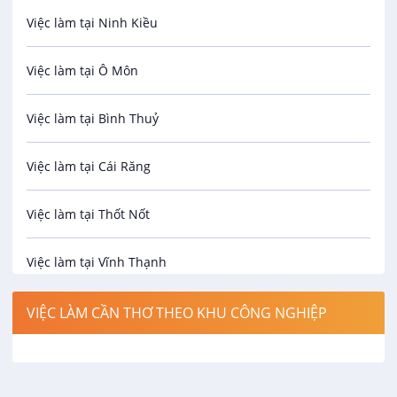
Hành chính / Nhân sự
Việc làm tại Ninh Kiều
Công nhân
Việc làm tại Ô Môn
Spa
Việc làm tại Bình Thuỷ
Bảo Vệ
Việc làm tại Cái Răng
An toàn lao động
Việc làm tại Thốt Nốt
Bảo hiểm
Việc làm tại Vĩnh Thạnh
Biên phiên dịch
Việc làm tại Cờ Đỏ
VIỆC LÀM CẦN THƠ THEO KHU CÔNG NGHIỆP
Bưu chính viễn thông
Việc làm tại Phong Điền
Cơ khí