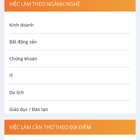
VIỆC LÀM THEO NGÀNH NGHỀ
Kinh doanh
Bất động sản
Chứng khoán
IT
Du lịch
Giáo dục / Đào tạo
Luật
VIỆC LÀM CẦN THƠ THEO ĐỊA ĐIỂM