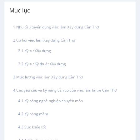
Việc làm tại Thới Lai
Mục lục
Công nghệ sinh học
Việc làm tại Cái Khế
Nhu cầu tuyển dụng việc làm Xây dựng Cần Thơ
Công nghệ thực phẩm
Việc làm tại Tân An
Cơ hội việc làm Xây dựng Cần Thơ
Điện / Điện tử / Điện lạnh
Kỹ sư Xây dựng
Việc làm tại An Bình
Kỹ sư Kỹ thuật Xây dựng
Hàng hải / Hàng không
Việc làm tại Thới An Đông
Mức lương việc làm Xây dựng Cần Thơ
Văn Phòng
Việc làm tại Long Tuyền
Các yêu cầu và kỹ năng cần có của việc làm lái xe Cần Thơ
In ấn / Xuất bản
Kỹ năng nghề nghiệp chuyên môn
Việc làm tại Hưng Phú
Kỹ năng mềm
Kế toán
Việc làm tại Phước Thới
Sức khỏe tốt
Lái xe
Việc làm tại Thới Long