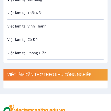
Biên phiên dịch
Việc làm tại Thốt Nốt
Bưu chính viễn thông
Việc làm tại Vĩnh Thạnh
Cơ khí
Việc làm tại Cờ Đỏ
Công nghệ sinh học
Việc làm tại Phong Điền
Công nghệ thực phẩm
Việc làm tại Thới Lai
Điện / Điện tử / Điện lạnh
VIỆC LÀM CẦN THƠ THEO KHU CÔNG NGHIỆP
Việc làm tại Cái Khế
Hàng hải / Hàng không
Việc làm tại Tân An
Văn Phòng
Việc làm tại An Bình
In ấn / Xuất bản