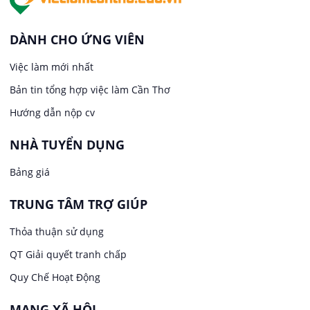
Việc làm tại Thới An Đông
Kế toán
DÀNH CHO ỨNG VIÊN
Việc làm tại Long Tuyền
Việc làm mới nhất
Lái xe
Bản tin tổng hợp việc làm Cần Thơ
Việc làm tại Hưng Phú
Lao Động Phổ Thông
Hướng dẫn nộp cv
Việc làm tại Phước Thới
Lễ tân
NHÀ TUYỂN DỤNG
Bảng giá
Việc làm tại Thới Long
May mặc
TRUNG TÂM TRỢ GIÚP
Việc làm tại Trung Nhất
Kiến trúc
Thỏa thuận sử dụng
Việc làm tại Thuận Hưng
QT Giải quyết tranh chấp
Ngân hàng
Quy Chế Hoạt Động
Việc làm tại Vị Thanh
Ngành khác
MẠNG XÃ HỘI