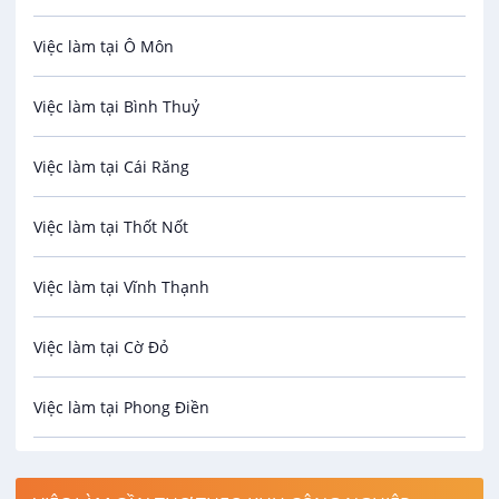
Việc làm tại Ô Môn
An toàn lao động
Việc làm tại Bình Thuỷ
Bảo hiểm
Việc làm tại Cái Răng
Biên phiên dịch
Việc làm tại Thốt Nốt
Bưu chính viễn thông
Việc làm tại Vĩnh Thạnh
Cơ khí
Việc làm tại Cờ Đỏ
Công nghệ sinh học
Việc làm tại Phong Điền
Công nghệ thực phẩm
Việc làm tại Thới Lai
Điện / Điện tử / Điện lạnh