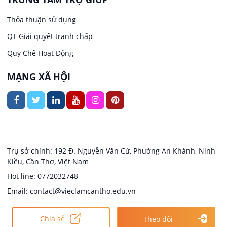
Việc làm tại Trung Nhất
Kiến trúc
Thỏa thuận sử dụng
Việc làm tại Thuận Hưng
QT Giải quyết tranh chấp
Ngân hàng
Quy Chế Hoạt Động
Việc làm tại Vị Thanh
Ngành khác
MẠNG XÃ HỘI
Việc làm tại Vị Thủy
Nhà hàng / Khách sạn
Việc làm tại Long Bình
Nội ngoại thất
Việc làm tại Long Mỹ
Thủy Sản
Trụ sở chính: 192 Đ. Nguyễn Văn Cừ, Phường An Khánh, Ninh
Kiều, Cần Thơ, Việt Nam
Việc làm tại Long Phú 1
Quản lý chất lượng (QA/QC)
Hot line: 0772032748
Email: contact@vieclamcantho.edu.vn
Việc làm tại Đại Thành
Sản xuất / Vận hành sản xuất
Copyright @ 2024
Việc làm Cần Thơ
Chia sẻ
Theo dõi
Việc làm tại Ngã Bảy