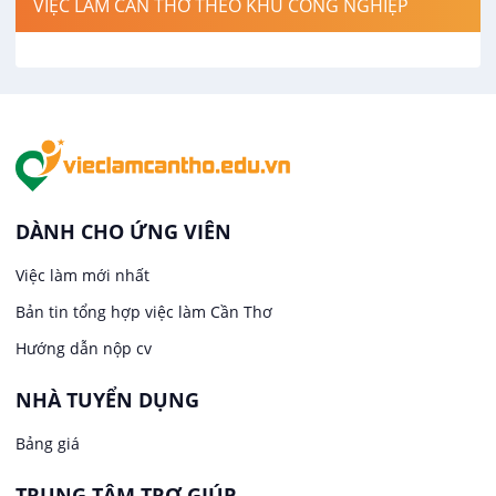
VIỆC LÀM CẦN THƠ THEO KHU CÔNG NGHIỆP
Việc làm tại Cái Khế
Hàng hải / Hàng không
Việc làm tại Tân An
Văn Phòng
Việc làm tại An Bình
In ấn / Xuất bản
Việc làm tại Thới An Đông
Kế toán
DÀNH CHO ỨNG VIÊN
Việc làm tại Long Tuyền
Việc làm mới nhất
Lái xe
Bản tin tổng hợp việc làm Cần Thơ
Việc làm tại Hưng Phú
Lao Động Phổ Thông
Hướng dẫn nộp cv
Việc làm tại Phước Thới
Lễ tân
NHÀ TUYỂN DỤNG
Bảng giá
Việc làm tại Thới Long
May mặc
TRUNG TÂM TRỢ GIÚP