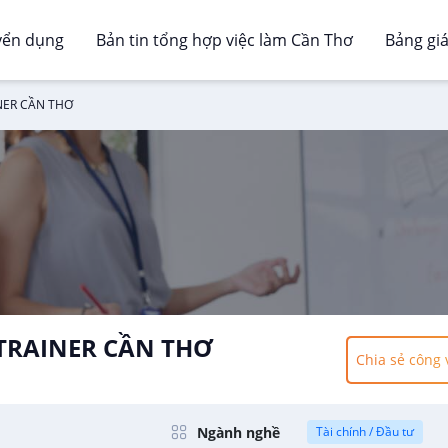
yển dụng
Bản tin tổng hợp việc làm Cần Thơ
Bảng gi
NER CẦN THƠ
 TRAINER CẦN THƠ
Chia sẻ công 
Ngành nghề
Tài chính / Đầu tư