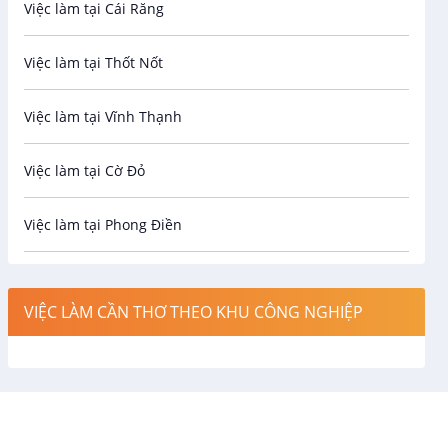
Việc làm tại Cái Răng
Biên phiên dịch
Việc làm tại Thốt Nốt
Bưu chính viễn thông
Việc làm tại Vĩnh Thạnh
Cơ khí
Việc làm tại Cờ Đỏ
Công nghệ sinh học
Việc làm tại Phong Điền
Công nghệ thực phẩm
Việc làm tại Thới Lai
Điện / Điện tử / Điện lạnh
VIỆC LÀM CẦN THƠ THEO KHU CÔNG NGHIỆP
Việc làm tại Cái Khế
Hàng hải / Hàng không
Việc làm tại Tân An
Văn Phòng
Việc làm tại An Bình