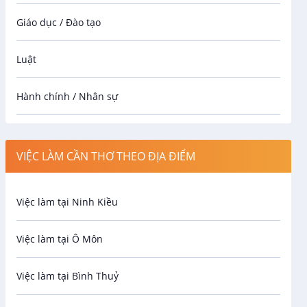
Giáo dục / Đào tạo
Luật
Hành chính / Nhân sự
Công nhân
VIỆC LÀM CẦN THƠ THEO ĐỊA ĐIỂM
Spa
Việc làm tại Ninh Kiều
Bảo Vệ
Việc làm tại Ô Môn
An toàn lao động
Việc làm tại Bình Thuỷ
Bảo hiểm