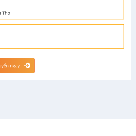
ần Thơ
uyển ngay