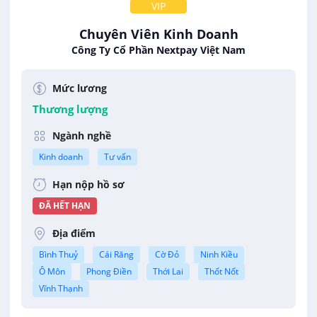
VIP
Chuyên Viên Kinh Doanh
Công Ty Cổ Phần Nextpay Việt Nam
Mức lương
Thương lượng
Ngành nghề
Kinh doanh
Tư vấn
Hạn nộp hồ sơ
ĐÃ HẾT HẠN
Địa điểm
Bình Thuỷ
Cái Răng
Cờ Đỏ
Ninh Kiều
Ô Môn
Phong Điền
Thới Lai
Thốt Nốt
Vĩnh Thạnh