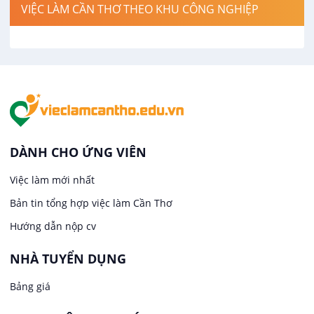
VIỆC LÀM CẦN THƠ THEO KHU CÔNG NGHIỆP
Việc làm tại Cái Khế
Hàng hải / Hàng không
Việc làm tại Tân An
Văn Phòng
Việc làm tại An Bình
In ấn / Xuất bản
Việc làm tại Thới An Đông
Kế toán
DÀNH CHO ỨNG VIÊN
Việc làm tại Long Tuyền
Việc làm mới nhất
Lái xe
Bản tin tổng hợp việc làm Cần Thơ
Việc làm tại Hưng Phú
Lao Động Phổ Thông
Hướng dẫn nộp cv
Việc làm tại Phước Thới
Lễ tân
NHÀ TUYỂN DỤNG
Bảng giá
Việc làm tại Thới Long
May mặc