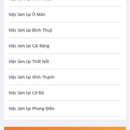
Bảo Vệ
Việc làm tại Ô Môn
An toàn lao động
Việc làm tại Bình Thuỷ
Bảo hiểm
Việc làm tại Cái Răng
Biên phiên dịch
Việc làm tại Thốt Nốt
Bưu chính viễn thông
Việc làm tại Vĩnh Thạnh
Cơ khí
Việc làm tại Cờ Đỏ
Công nghệ sinh học
Việc làm tại Phong Điền
Công nghệ thực phẩm
Việc làm tại Thới Lai
Điện / Điện tử / Điện lạnh