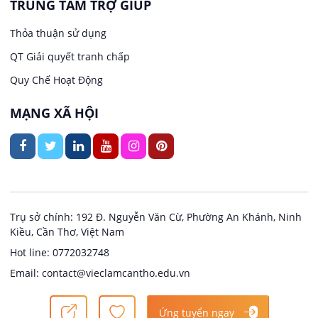
TRUNG TÂM TRỢ GIÚP
Việc làm tại Trung Nhất
Kiến trúc
Thỏa thuận sử dụng
Việc làm tại Thuận Hưng
QT Giải quyết tranh chấp
Ngân hàng
Quy Chế Hoạt Động
Việc làm tại Vị Thanh
Ngành khác
MẠNG XÃ HỘI
Việc làm tại Vị Thủy
Nhà hàng / Khách sạn
Việc làm tại Long Bình
Nội ngoại thất
Việc làm tại Long Mỹ
Thủy Sản
Trụ sở chính: 192 Đ. Nguyễn Văn Cừ, Phường An Khánh, Ninh
Kiều, Cần Thơ, Việt Nam
Việc làm tại Long Phú 1
Quản lý chất lượng (QA/QC)
Hot line: 0772032748
Email: contact@vieclamcantho.edu.vn
Việc làm tại Đại Thành
Sản xuất / Vận hành sản xuất
Copyright @ 2024
Việc làm Cần Thơ
Ứng tuyển ngay