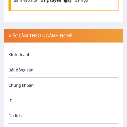
Bấm vào nút
"Ứng tuyển ngay"
để nộp
VIỆC LÀM THEO NGÀNH NGHỀ
Kinh doanh
Bất động sản
Chứng khoán
IT
Du lịch