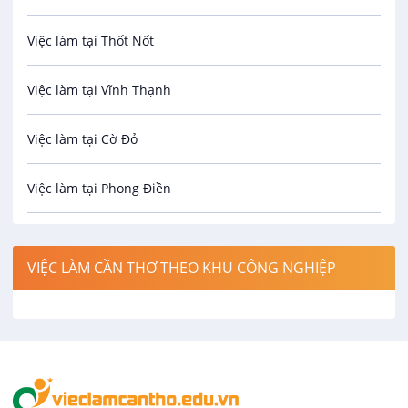
Việc làm tại Thốt Nốt
Bưu chính viễn thông
Việc làm tại Vĩnh Thạnh
Cơ khí
Việc làm tại Cờ Đỏ
Công nghệ sinh học
Việc làm tại Phong Điền
Công nghệ thực phẩm
Việc làm tại Thới Lai
Điện / Điện tử / Điện lạnh
VIỆC LÀM CẦN THƠ THEO KHU CÔNG NGHIỆP
Việc làm tại Cái Khế
Hàng hải / Hàng không
Việc làm tại Tân An
Văn Phòng
Việc làm tại An Bình
In ấn / Xuất bản