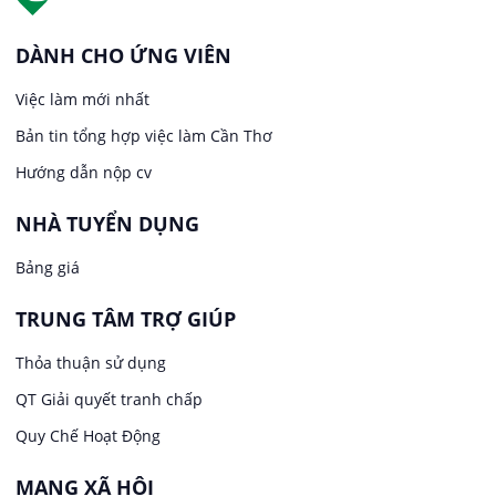
Việc làm tại Thới An Đông
Kế toán
DÀNH CHO ỨNG VIÊN
Việc làm tại Long Tuyền
Việc làm mới nhất
Lái xe
Bản tin tổng hợp việc làm Cần Thơ
Việc làm tại Hưng Phú
Lao Động Phổ Thông
Hướng dẫn nộp cv
Việc làm tại Phước Thới
Lễ tân
NHÀ TUYỂN DỤNG
Bảng giá
Việc làm tại Thới Long
May mặc
TRUNG TÂM TRỢ GIÚP
Việc làm tại Trung Nhất
Kiến trúc
Thỏa thuận sử dụng
Việc làm tại Thuận Hưng
QT Giải quyết tranh chấp
Ngân hàng
Quy Chế Hoạt Động
Việc làm tại Vị Thanh
Ngành khác
MẠNG XÃ HỘI