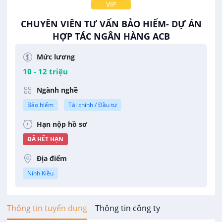
VIP
CHUYÊN VIÊN TƯ VẤN BẢO HIỂM- DỰ ÁN
HỢP TÁC NGÂN HÀNG ACB
Sun Life Việt Nam (SLV)
Mức lương
10 - 12 triệu
Ngành nghề
Bảo hiểm
Tài chính / Đầu tư
Hạn nộp hồ sơ
ĐÃ HẾT HẠN
Địa điểm
Ninh Kiều
Thông tin tuyển dụng
Thông tin công ty