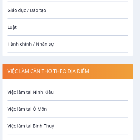
Giáo dục / Đào tạo
Luật
Hành chính / Nhân sự
Công nhân
VIỆC LÀM CẦN THƠ THEO ĐỊA ĐIỂM
Spa
Việc làm tại Ninh Kiều
Bảo Vệ
Việc làm tại Ô Môn
An toàn lao động
Việc làm tại Bình Thuỷ
Bảo hiểm