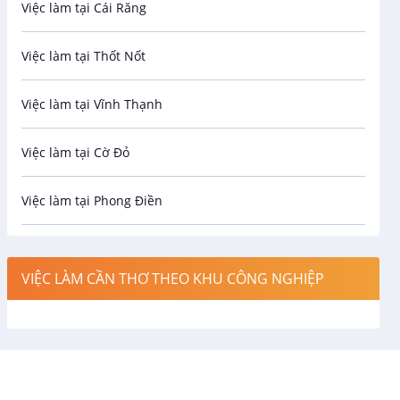
Việc làm tại Cái Răng
Biên phiên dịch
Việc làm tại Thốt Nốt
Bưu chính viễn thông
Việc làm tại Vĩnh Thạnh
Cơ khí
Việc làm tại Cờ Đỏ
Công nghệ sinh học
Việc làm tại Phong Điền
Công nghệ thực phẩm
Việc làm tại Thới Lai
Điện / Điện tử / Điện lạnh
VIỆC LÀM CẦN THƠ THEO KHU CÔNG NGHIỆP
Việc làm tại Cái Khế
Hàng hải / Hàng không
Việc làm tại Tân An
Văn Phòng
Việc làm tại An Bình