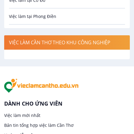
Việc làm tại Cờ Đỏ
Công nghệ sinh học
Việc làm tại Phong Điền
Công nghệ thực phẩm
Việc làm tại Thới Lai
Điện / Điện tử / Điện lạnh
VIỆC LÀM CẦN THƠ THEO KHU CÔNG NGHIỆP
Việc làm tại Cái Khế
Hàng hải / Hàng không
Việc làm tại Tân An
Văn Phòng
Việc làm tại An Bình
In ấn / Xuất bản
Việc làm tại Thới An Đông
Kế toán
DÀNH CHO ỨNG VIÊN
Việc làm tại Long Tuyền
Việc làm mới nhất
Lái xe
Bản tin tổng hợp việc làm Cần Thơ
Việc làm tại Hưng Phú
Lao Động Phổ Thông