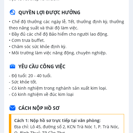
QUYỀN LỢI ĐƯỢC HƯỞNG
• Chế độ thưởng các ngày lễ, Tết, thưởng định kỳ, thưởng
theo năng suất và thái độ làm việc.
• Đầy đủ các chế độ Bảo hiểm cho người lao động.
• Cơm trưa buffet.
• Chăm sóc sức khỏe định kỳ.
• Môi trường làm việc năng động, chuyên nghiệp.
YÊU CẦU CÔNG VIỆC
- Độ tuổi: 20 - 40 tuổi.
- Sức khỏe tốt.
- Có kinh nghiệm trong nghành sản xuất kim loại.
- Có kinh nghiệm về đúc kim loại
CÁCH NỘP HỒ SƠ
Cách 1: Nộp hồ sơ trực tiếp tại văn phòng:
Địa chỉ: Lô 45, đường số 2, KCN Trà Nóc 1, P. Trà Nóc,
Q. Bình Thuỷ, TP.Cần Thơ