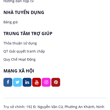
Hướng dẫn nộp cv
Việc làm tại Phước Thới
Lễ tân
NHÀ TUYỂN DỤNG
Bảng giá
Việc làm tại Thới Long
May mặc
TRUNG TÂM TRỢ GIÚP
Việc làm tại Trung Nhất
Kiến trúc
Thỏa thuận sử dụng
Việc làm tại Thuận Hưng
QT Giải quyết tranh chấp
Ngân hàng
Quy Chế Hoạt Động
Việc làm tại Vị Thanh
Ngành khác
MẠNG XÃ HỘI
Việc làm tại Vị Thủy
Nhà hàng / Khách sạn
Việc làm tại Long Bình
Nội ngoại thất
Việc làm tại Long Mỹ
Thủy Sản
Trụ sở chính: 192 Đ. Nguyễn Văn Cừ, Phường An Khánh, Ninh