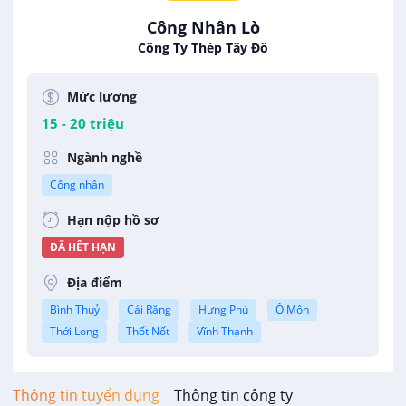
Công Nhân Lò
Công Ty Thép Tây Đô
Mức lương
15 - 20 triệu
Ngành nghề
Công nhân
Hạn nộp hồ sơ
ĐÃ HẾT HẠN
Địa điểm
Bình Thuỷ
Cái Răng
Hưng Phú
Ô Môn
Thới Long
Thốt Nốt
Vĩnh Thạnh
Thông tin tuyển dụng
Thông tin công ty