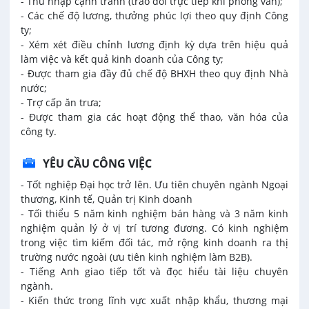
- Thu nhập cạnh tranh (trao đổi trực tiếp khi phỏng vấn);
- Các chế độ lương, thưởng phúc lợi theo quy định Công
ty;
- Xém xét điều chỉnh lương định kỳ dựa trên hiệu quả
làm việc và kết quả kinh doanh của Công ty;
- Được tham gia đầy đủ chế độ BHXH theo quy định Nhà
nước;
- Trợ cấp ăn trưa;
- Được tham gia các hoạt động thể thao, văn hóa của
công ty.
YÊU CẦU CÔNG VIỆC
- Tốt nghiệp Đại học trở lên. Ưu tiên chuyên ngành Ngoại
thương, Kinh tế, Quản trị Kinh doanh
- Tối thiểu 5 năm kinh nghiệm bán hàng và 3 năm kinh
nghiệm quản lý ở vị trí tương đương. Có kinh nghiệm
trong việc tìm kiếm đối tác, mở rộng kinh doanh ra thị
trường nước ngoài (ưu tiên kinh nghiệm làm B2B).
- Tiếng Anh giao tiếp tốt và đọc hiểu tài liệu chuyên
ngành.
- Kiến thức trong lĩnh vực xuất nhập khẩu, thương mại