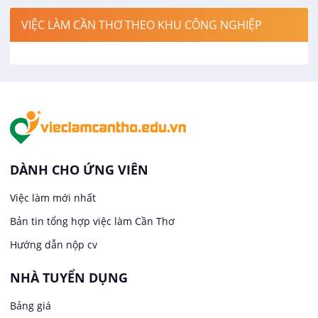
Việc làm tại Thới Lai
Điện / Điện tử / Điện lạnh
VIỆC LÀM CẦN THƠ THEO KHU CÔNG NGHIỆP
Việc làm tại Cái Khế
Hàng hải / Hàng không
Việc làm tại Tân An
Văn Phòng
Việc làm tại An Bình
In ấn / Xuất bản
Việc làm tại Thới An Đông
Kế toán
DÀNH CHO ỨNG VIÊN
Việc làm tại Long Tuyền
Việc làm mới nhất
Lái xe
Bản tin tổng hợp việc làm Cần Thơ
Việc làm tại Hưng Phú
Lao Động Phổ Thông
Hướng dẫn nộp cv
Việc làm tại Phước Thới
Lễ tân
NHÀ TUYỂN DỤNG
Bảng giá
Việc làm tại Thới Long
May mặc