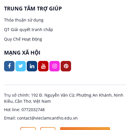
TRUNG TÂM TRỢ GIÚP
Việc làm tại Trung Nhất
Kiến trúc
Thỏa thuận sử dụng
Việc làm tại Thuận Hưng
QT Giải quyết tranh chấp
Ngân hàng
Quy Chế Hoạt Động
Việc làm tại Vị Thanh
Ngành khác
MẠNG XÃ HỘI
Việc làm tại Vị Thủy
Nhà hàng / Khách sạn
Việc làm tại Long Bình
Nội ngoại thất
Việc làm tại Long Mỹ
Thủy Sản
Trụ sở chính: 192 Đ. Nguyễn Văn Cừ, Phường An Khánh, Ninh
Kiều, Cần Thơ, Việt Nam
Việc làm tại Long Phú 1
Quản lý chất lượng (QA/QC)
Hot line: 0772032748
Email: contact@vieclamcantho.edu.vn
Việc làm tại Đại Thành
Sản xuất / Vận hành sản xuất
Copyright @ 2024
Việc làm Cần Thơ