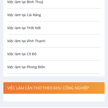
Việc làm tại Bình Thuỷ
Bảo hiểm
Việc làm tại Cái Răng
Biên phiên dịch
Việc làm tại Thốt Nốt
Bưu chính viễn thông
Việc làm tại Vĩnh Thạnh
Cơ khí
Việc làm tại Cờ Đỏ
Công nghệ sinh học
Việc làm tại Phong Điền
Công nghệ thực phẩm
Việc làm tại Thới Lai
Điện / Điện tử / Điện lạnh
VIỆC LÀM CẦN THƠ THEO KHU CÔNG NGHIỆP
Việc làm tại Cái Khế
Hàng hải / Hàng không
Việc làm tại Tân An
Văn Phòng