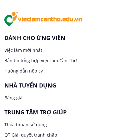
Việc làm tại An Bình
In ấn / Xuất bản
Việc làm tại Thới An Đông
Kế toán
DÀNH CHO ỨNG VIÊN
Việc làm tại Long Tuyền
Việc làm mới nhất
Lái xe
Bản tin tổng hợp việc làm Cần Thơ
Việc làm tại Hưng Phú
Lao Động Phổ Thông
Hướng dẫn nộp cv
Việc làm tại Phước Thới
Lễ tân
NHÀ TUYỂN DỤNG
Bảng giá
Việc làm tại Thới Long
May mặc
TRUNG TÂM TRỢ GIÚP
Việc làm tại Trung Nhất
Kiến trúc
Thỏa thuận sử dụng
Việc làm tại Thuận Hưng
QT Giải quyết tranh chấp
Ngân hàng