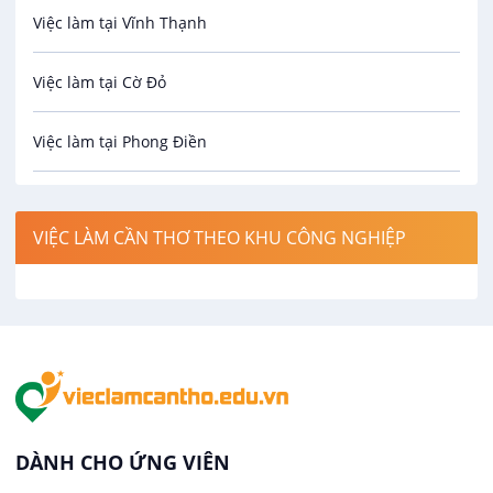
Việc làm tại Vĩnh Thạnh
Cơ khí
Việc làm tại Cờ Đỏ
Công nghệ sinh học
Việc làm tại Phong Điền
Công nghệ thực phẩm
Việc làm tại Thới Lai
Điện / Điện tử / Điện lạnh
VIỆC LÀM CẦN THƠ THEO KHU CÔNG NGHIỆP
Việc làm tại Cái Khế
Hàng hải / Hàng không
Việc làm tại Tân An
Văn Phòng
Việc làm tại An Bình
In ấn / Xuất bản
Việc làm tại Thới An Đông
Kế toán
DÀNH CHO ỨNG VIÊN