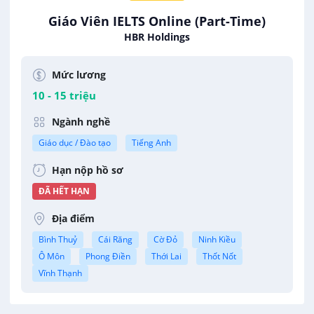
Giáo Viên IELTS Online (Part-Time)
HBR Holdings
Mức lương
10 - 15 triệu
Ngành nghề
Giáo dục / Đào tạo
Tiếng Anh
Hạn nộp hồ sơ
ĐÃ HẾT HẠN
Địa điểm
Bình Thuỷ
Cái Răng
Cờ Đỏ
Ninh Kiều
Ô Môn
Phong Điền
Thới Lai
Thốt Nốt
Vĩnh Thạnh