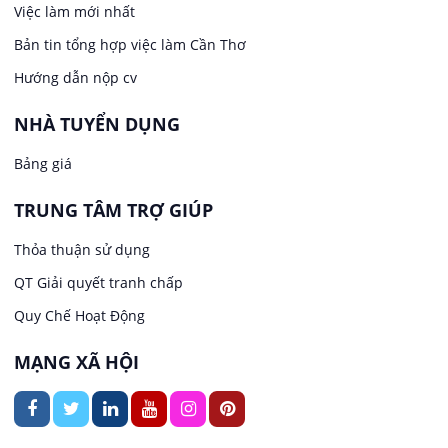
Việc làm tại Long Tuyền
Việc làm mới nhất
Lái xe
Bản tin tổng hợp việc làm Cần Thơ
Việc làm tại Hưng Phú
Lao Động Phổ Thông
Hướng dẫn nộp cv
Việc làm tại Phước Thới
Lễ tân
NHÀ TUYỂN DỤNG
Bảng giá
Việc làm tại Thới Long
May mặc
TRUNG TÂM TRỢ GIÚP
Việc làm tại Trung Nhất
Kiến trúc
Thỏa thuận sử dụng
Việc làm tại Thuận Hưng
QT Giải quyết tranh chấp
Ngân hàng
Quy Chế Hoạt Động
Việc làm tại Vị Thanh
Ngành khác
MẠNG XÃ HỘI
Việc làm tại Vị Thủy
Nhà hàng / Khách sạn
Việc làm tại Long Bình
Nội ngoại thất