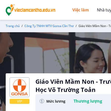
Việc làm
Nhà tu
Trang chủ
Công Ty TNHH MTV Gonsa Cần Thơ
Giáo Viên Mầm Non - T
Giáo Viên Mầm Non - Tr
Học Võ Trường Toản
Công Ty TNHH MTV Gonsa Cần Thơ
Thương lượng
Mức lương
VIP