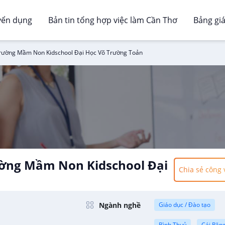
yển dụng
Bản tin tổng hợp việc làm Cần Thơ
Bảng gi
rường Mầm Non Kidschool Đại Học Võ Trường Toản
ường Mầm Non Kidschool Đại
Chia sẻ công 
Ngành nghề
Giáo dục / Đào tạo
Bình Thuỷ
Cái Răn