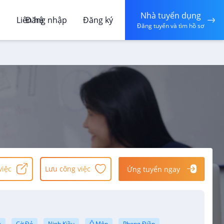
Nhà tuyển dụng
á
Liên hệ
Đăng nhập
Đăng ký
Đăng tuyển và tìm hồ sơ
việc
Lưu công việc
Ứng tuyển ngay
g
Cờ Đỏ
Ninh Kiều
Ô Môn
Phong Điền