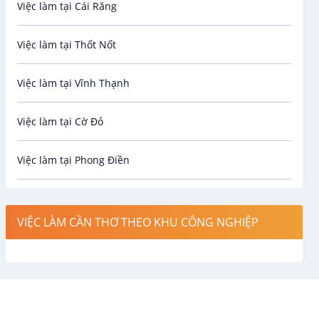
Việc làm tại Cái Răng
Biên phiên dịch
Việc làm tại Thốt Nốt
Bưu chính viễn thông
Việc làm tại Vĩnh Thạnh
Cơ khí
Việc làm tại Cờ Đỏ
Công nghệ sinh học
Việc làm tại Phong Điền
Công nghệ thực phẩm
Việc làm tại Thới Lai
Điện / Điện tử / Điện lạnh
VIỆC LÀM CẦN THƠ THEO KHU CÔNG NGHIỆP
Việc làm tại Cái Khế
Hàng hải / Hàng không
Việc làm tại Tân An
Văn Phòng
Việc làm tại An Bình