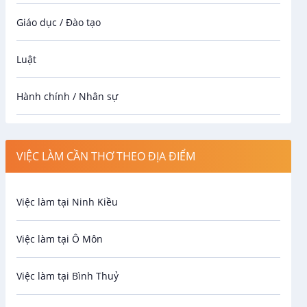
Giáo dục / Đào tạo
Luật
Hành chính / Nhân sự
Công nhân
VIỆC LÀM CẦN THƠ THEO ĐỊA ĐIỂM
Spa
Việc làm tại Ninh Kiều
Bảo Vệ
Việc làm tại Ô Môn
An toàn lao động
Việc làm tại Bình Thuỷ
Bảo hiểm