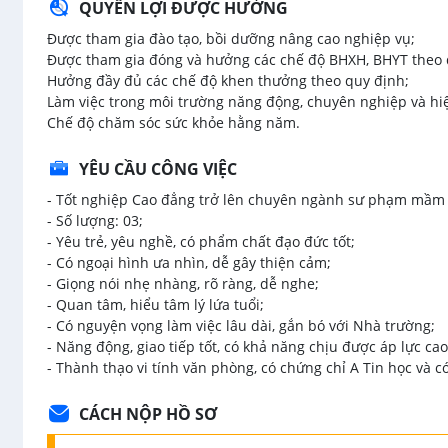
QUYỀN LỢI ĐƯỢC HƯỞNG
Được tham gia đào tạo, bồi dưỡng nâng cao nghiệp vụ;
Được tham gia đóng và hưởng các chế độ BHXH, BHYT theo 
Hưởng đầy đủ các chế độ khen thưởng theo quy định;
Làm việc trong môi trường năng động, chuyên nghiệp và hiệ
Chế độ chăm sóc sức khỏe hằng năm.
YÊU CẦU CÔNG VIỆC
- Tốt nghiệp Cao đẳng trở lên chuyên ngành sư phạm mầm n
- Số lượng: 03;
- Yêu trẻ, yêu nghề, có phẩm chất đạo đức tốt;
- Có ngoại hình ưa nhìn, dễ gây thiện cảm;
- Giọng nói nhẹ nhàng, rõ ràng, dễ nghe;
- Quan tâm, hiểu tâm lý lứa tuổi;
- Có nguyện vọng làm việc lâu dài, gắn bó với Nhà trường;
- Năng động, giao tiếp tốt, có khả năng chịu được áp lực ca
- Thành thạo vi tính văn phòng, có chứng chỉ A Tin học và c
CÁCH NỘP HỒ SƠ