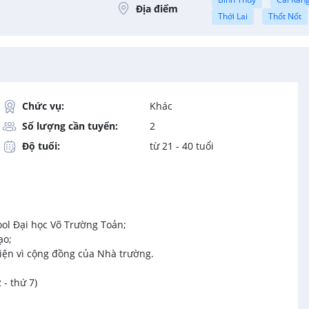
Địa điểm
Thới Lai
Thốt Nốt
Chức vụ:
Khác
Số lượng cần tuyển:
2
Độ tuổi:
từ 21 - 40 tuổi
ool Đại học Võ Trường Toản;
ạo;
kiện vì cộng đồng của Nhà trường.
 - thứ 7)