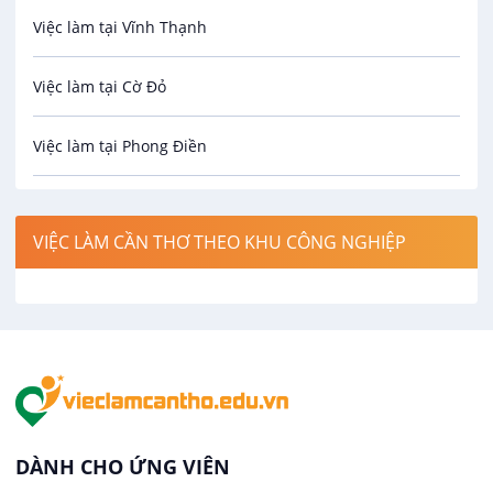
Việc làm tại Vĩnh Thạnh
Cơ khí
Việc làm tại Cờ Đỏ
Công nghệ sinh học
Việc làm tại Phong Điền
Công nghệ thực phẩm
Việc làm tại Thới Lai
Điện / Điện tử / Điện lạnh
VIỆC LÀM CẦN THƠ THEO KHU CÔNG NGHIỆP
Việc làm tại Cái Khế
Hàng hải / Hàng không
Việc làm tại Tân An
Văn Phòng
Việc làm tại An Bình
In ấn / Xuất bản
Việc làm tại Thới An Đông
Kế toán
DÀNH CHO ỨNG VIÊN