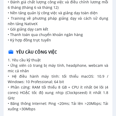
• Đánh giá chất lượng công việc và điều chỉnh lương mỗi
6 tháng (tháng 6 và tháng 12)
• Nền tảng quản lý công việc và giảng dạy toàn diện
• Training về phương pháp giảng dạy và cách sử dụng
nền tảng NativeX
• Gói giảng dạy cam kết
• Thanh toán qua chuyển khoản ngân hàng
• Ký hợp đồng trực tuyến
YÊU CẦU CÔNG VIỆC
1. Yêu cầu kỹ thuật
• Ứng viên có trang bị máy tính, headphone, webcam và
mic cá nhân
• Hệ điều hành máy tính: tối thiểu macOS: 10.9 /
Windows: 10 Professional; 64 bit
• Phần cứng: RAM tối thiểu 8 GB + CPU ít nhất 04 lõi (4
cores) HOẶC tốc độ xung nhịp (Clockpseed) ít nhất 1.8
GHz
• Băng thông Internet: Ping <20ms; Tải lên >20Mbps; Tải
xuống >30Mbps