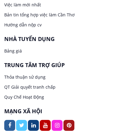
Việc làm tại Long Tuyền
Việc làm mới nhất
Lái xe
Bản tin tổng hợp việc làm Cần Thơ
Việc làm tại Hưng Phú
Lao Động Phổ Thông
Hướng dẫn nộp cv
Việc làm tại Phước Thới
Lễ tân
NHÀ TUYỂN DỤNG
Bảng giá
Việc làm tại Thới Long
May mặc
TRUNG TÂM TRỢ GIÚP
Việc làm tại Trung Nhất
Kiến trúc
Thỏa thuận sử dụng
Việc làm tại Thuận Hưng
QT Giải quyết tranh chấp
Ngân hàng
Quy Chế Hoạt Động
Việc làm tại Vị Thanh
Ngành khác
MẠNG XÃ HỘI
Việc làm tại Vị Thủy
Nhà hàng / Khách sạn
Việc làm tại Long Bình